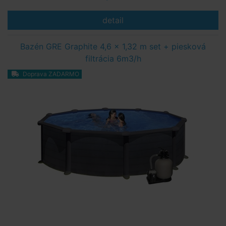
detail
Bazén GRE Graphite 4,6 x 1,32 m set + piesková
filtrácia 6m3/h
Doprava ZADARMO