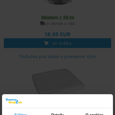
Skladom > 50 ks
v utorok u vás
18,95 EUR
do košíka
Podložka pod bazén s priemerom 4,6m
Skladom > 50 ks
Súhlas
Detaily
O cookies