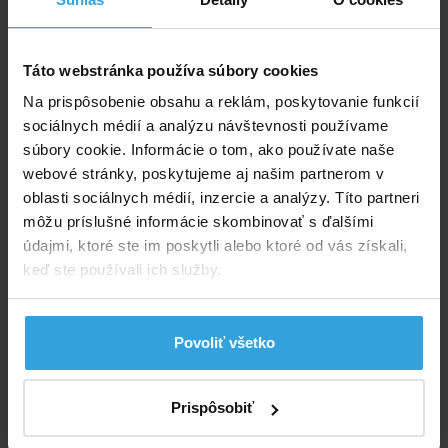
v utorok u vás
51,25 EUR
Táto webstránka používa súbory cookies
do košíka
Na prispôsobenie obsahu a reklám, poskytovanie funkcií
sociálnych médií a analýzu návštevnosti používame
Krycia plachta čierna na bazén s priemerom 4,6 m
súbory cookie. Informácie o tom, ako používate naše
webové stránky, poskytujeme aj našim partnerom v
oblasti sociálnych médií, inzercie a analýzy. Títo partneri
môžu príslušné informácie skombinovať s ďalšími
údajmi, ktoré ste im poskytli alebo ktoré od vás získali,
keď ste používali ich služby.
Povoliť všetko
Nedostupné
Prispôsobiť
87,50 EUR