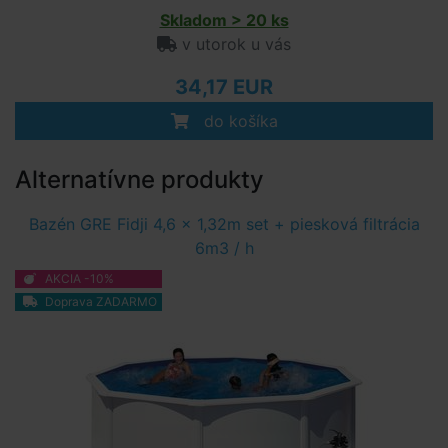
Skladom > 20 ks
v utorok u vás
34,17 EUR
do košíka
Alternatívne produkty
Bazén GRE Fidji 4,6 x 1,32m set + piesková filtrácia
6m3 / h
AKCIA -10%
Doprava ZADARMO