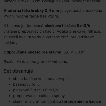
bazéna široké 13 cm zvyšujú celkovú pevnosť bazéna.
Vnútorná fólia hrúbky 0,4 mm
je vyrobená z mäkkého
PVC v modrej farbe bez vzoru.
K bazénu je dodávaná
piesková filtrácia 6 m3/h
vrátane prepojovacích hadíc. Vďaka pieskovej filtrácii,
sa zvýši kvalita vody a výrazne zníži prevádzkové
náklady.
Odporúčané miesto pre stavbu:
5,0 × 5,0 m
Bazén nie je vhodný pre slanú vodu.
Set obsahuje
stenu bazéna vr. lemov a vzpier
bazénovú fóliu
pieskovú filtráciu 6 m3/h
prepojovacie hadice a spony
skimmer s vratnou tryskou
(pripojenie na hadice