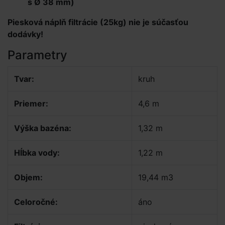
s Ø 38 mm)
Piesková náplň filtrácie (25kg) nie je súčasťou
dodávky!
Parametry
Tvar:
kruh
Priemer:
4,6 m
Výška bazéna:
1,32 m
Hĺbka vody:
1,22 m
Objem:
19,44 m3
Celoročné:
áno