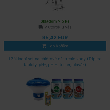
Skladom > 5 ks
v utorok u vás
95,42 EUR
do košíka
I.Základní set na chlórové ošetrenie vody (Triplex
tablety, pH-, pH +, tester, plavák)