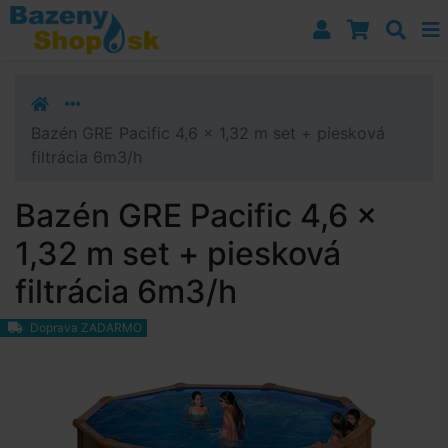
Prejsť k navigácii
Prejsť na obsah
Prejsť k bočnému stĺpci
Klávesové skratky
Bazén GRE Pacific 4,6 x 1,32 m set + piesková
filtrácia 6m3/h
Bazén GRE Pacific 4,6 x
1,32 m set + piesková
filtrácia 6m3/h
Doprava ZADARMO