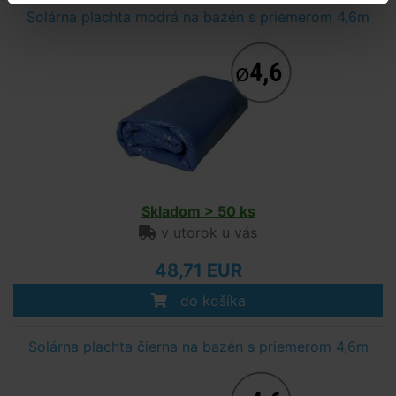
Solárna plachta modrá na bazén s priemerom 4,6m
Skladom > 50 ks
v utorok u vás
48,71 EUR
do košíka
Solárna plachta čierna na bazén s priemerom 4,6m