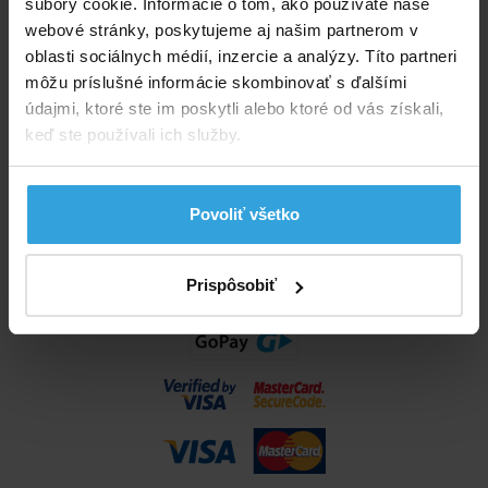
súbory cookie. Informácie o tom, ako používate naše
info@bazenyshop.sk
webové stránky, poskytujeme aj našim partnerom v
02 2057 0035
oblasti sociálnych médií, inzercie a analýzy. Títo partneri
môžu príslušné informácie skombinovať s ďalšími
Telefónne číslo neslúži na objednaní tovaru
údajmi, ktoré ste im poskytli alebo ktoré od vás získali,
Všetko o nákupe
keď ste používali ich služby.
Obchodné podmienky
Možnosti dopravy a platby
Povoliť všetko
Reklamácie
Odstúpenie od zmluvy
Nastavenia cookies
Prispôsobiť