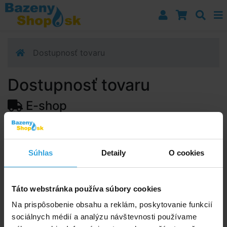
Prejsť k navigácii
Prejsť na obsah
Prejsť k bočnému stĺpci
Klávesové skratky
Dostupnosť tovaru
Dostupnosť tovaru
E-shop
Dostupnosť:
Skladom > 50 ks
Predpokladaný termín doručenia na vašu adresu alebo
Súhlas
Detaily
O cookies
výdajné miesto:
12.08.2026
Upozorňujeme, zo termín doručenia je orientačná a
môže sa zmeniť.
Táto webstránka používa súbory cookies
Na prispôsobenie obsahu a reklám, poskytovanie funkcií
sociálnych médií a analýzu návštevnosti používame
Poradíme vám!