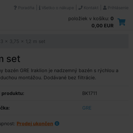
|
|
|
Poradňa
Všetko o nákupe
Kontakt
Prihlásenie
položiek v košíku:
0
0,00 EUR
,3 x 3,75 x 1,2 m set
m set
y bazén GRE Iraklion je nadzemný bazén s rýchlou a
duchou montážou. Dodávané bez filtrácie.
 produktu:
BK1711
čka:
GRE
upnost:
Prodej ukončen