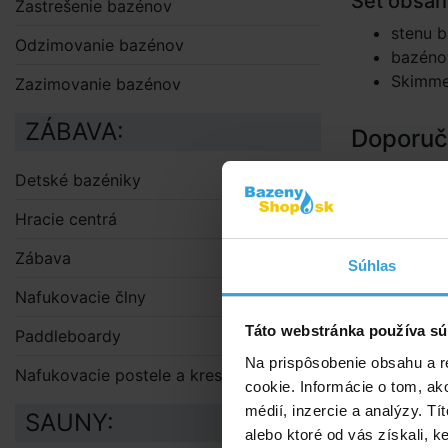
Set obsah
Zastrešenie bazénov
stenu b
Odzimovanie bazénov
bazénov
Skimmer
Zazimovanie bazénov
ZÁBAVA:
Doporuče
Detské bazéniky
I.Základní
vody (Triple
Hracie centrá
Zábava
Súhlas
Nafukovacie člny
Táto webstránka používa sú
Paddleboardy
Na prispôsobenie obsahu a r
Nafukovacie postele a kreslá
cookie. Informácie o tom, ak
médií, inzercie a analýzy. Tí
SAUNY:
alebo ktoré od vás získali, ke