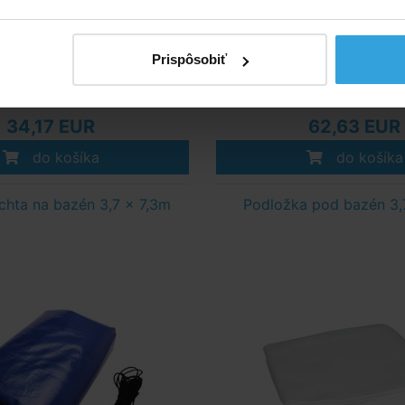
Prispôsobiť
Skladom > 20 ks
Skladom > 20 k
v utorok u vás
v utorok u v
34,17 EUR
62,63 EUR
do košíka
do košíka
achta na bazén 3,7 x 7,3m
Podložka pod bazén 3,