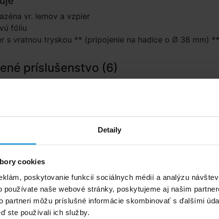
uje
azéna vr. lemov a vzpier
ú fóliu
 s vratnou tryskou ** (pripojenie na hadice o Ø 38 mm) *
né príslušenstvo (6)
 set na chlórové ošetrenie
Solárna plachta modrá na 
x tablety, pH-, pH +, tester,
7,3m
plavák)
Detaily
bory cookies
eklám, poskytovanie funkcií sociálnych médií a analýzu návšte
o používate naše webové stránky, poskytujeme aj našim partner
to partneri môžu príslušné informácie skombinovať s ďalšími údaj
ď ste používali ich služby.