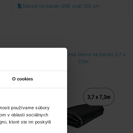
Návod na bazén GRE ovál 120 cm
*
bazén 3,7 x
Solárna plachta čierna na bazén 3,7 x
7,3m
O cookies
vnosti používame súbory
om v oblasti sociálnych
mi, ktoré ste im poskytli