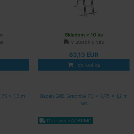
s
Skladom > 10 ks
ás
v utorok u vás
83,13 EUR
do košíka
,75 x 1,2 m
Bazén GRE Graphite 7,3 x 3,75 x 1,2 m
set
Doprava ZADARMO