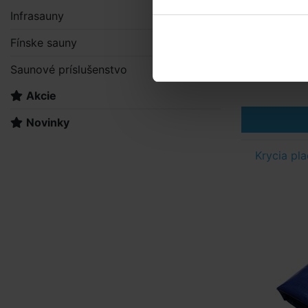
Infrasauny
Fínske sauny
Saunové príslušenstvo
Akcie
Novinky
Krycia pl