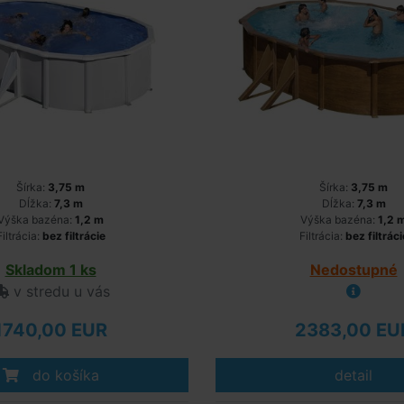
Šírka:
3,75 m
Šírka:
3,75 m
Dĺžka:
7,3 m
Dĺžka:
7,3 m
Výška bazéna:
1,2 m
Výška bazéna:
1,2 
Filtrácia:
bez filtrácie
Filtrácia:
bez filtráci
Skladom 1 ks
Nedostupné
v stredu u vás
1740,00 EUR
2383,00 EU
do košíka
detail