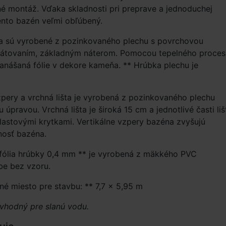
é montáž. Vďaka skladnosti pri preprave a jednoduchej
ento bazén veľmi obľúbený.
a sú vyrobené z pozinkovaného plechu s povrchovou
fátovaním, základným náterom. Pomocou tepelného proces
nanášaná fólie v dekore kameňa. ** Hrúbka plechu je
zpery a vrchná lišta je vyrobená z pozinkovaného plechu
úpravou. Vrchná lišta je široká 15 cm a jednotlivé časti liš
lastovými krytkami. Vertikálne vzpery bazéna zvyšujú
nosť bazéna.
 fólia hrúbky 0,4 mm ** je vyrobená z mäkkého PVC
be bez vzoru.
é miesto pre stavbu: ** 7,7 × 5,95 m
 vhodný pre slanú vodu.