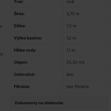
Tvar:
ovál
Šírka:
3,75 m
Dĺžka:
7,3 m
u
Výška bazéna:
1,2 m
Hĺbka vody:
1,1 m
ty
Objem:
25,32 m3
Celoročné:
áno
Filtrácia:
bez filtrácie
Dokumenty na stiahnutie