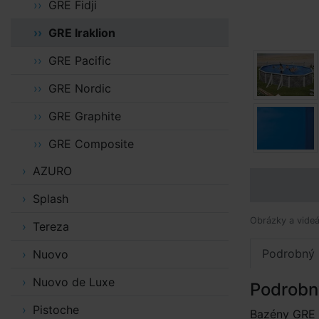
GRE Fidji
GRE Iraklion
GRE Pacific
GRE Nordic
GRE Graphite
GRE Composite
AZURO
Splash
Obrázky a videá
Tereza
Podrobný 
Nuovo
Nuovo de Luxe
Podrobn
Pistoche
Bazény GRE I