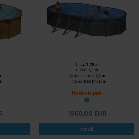
Šírka:
3,75 m
Dĺžka:
7,3 m
m
Výška bazéna:
1,2 m
e
Filtrácia:
bez filtrácie
Nedostupné
R
1950,00 EUR
detail