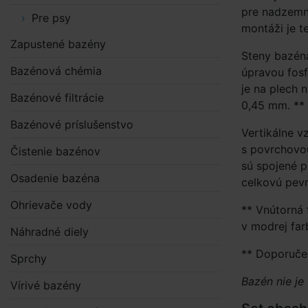
pre nadzemn
Pre psy
montáži je t
Zapustené bazény
Steny bazén
Bazénová chémia
úpravou fos
je na plech 
Bazénové filtrácie
0,45 mm. **
Bazénové príslušenstvo
Vertikálne v
s povrchovou 
Čistenie bazénov
sú spojené p
Osadenie bazéna
celkovú pev
Ohrievače vody
** Vnútorná
v modrej far
Náhradné diely
** Doporučen
Sprchy
Bazén nie je
Vírivé bazény