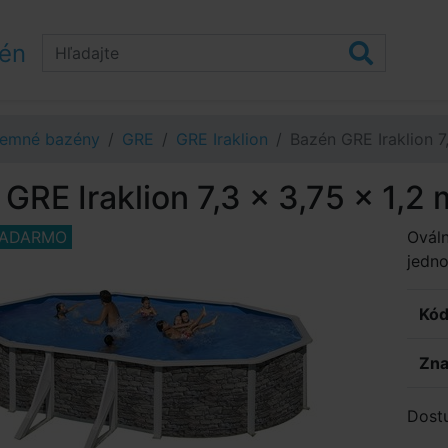
zén
emné bazény
GRE
GRE Iraklion
Bazén GRE Iraklion 7
GRE Iraklion 7,3 x 3,75 x 1,2 
ZADARMO
Ováln
jedno
Kód
Zna
Dost