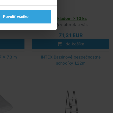
Povoliť všetko
s
Skladom > 10 ks
ás
v utorok u vás
71,21 EUR
do košíka
7 x 7,3 m
INTEX Bazénové bezpečnostné
schodíky 1,22m