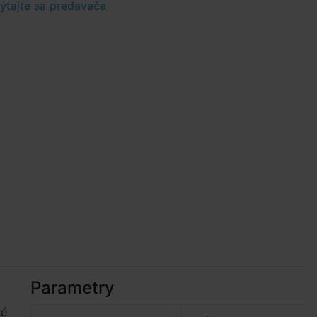
tajte sa predavača
Parametry
né