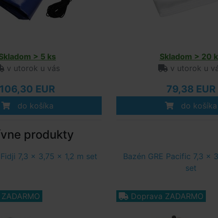
Skladom > 5 ks
Skladom > 20 k
v utorok u vás
v utorok u v
106,30 EUR
79,38 EUR
do košíka
do košíka
ívne produkty
idji 7,3 x 3,75 x 1,2 m set
Bazén GRE Pacific 7,3 x 3
set
a ZADARMO
Doprava ZADARMO