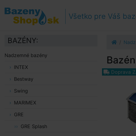
Prejsť k navigácii
Prejsť na obsah
Všetko pre Váš ba
Prejsť k bočnému stĺpci
Klávesové skratky
BAZÉNY:
Nadz
Nadzemné bazény
Bazén 
INTEX
Doprava 
Bestway
Swing
MARIMEX
GRE
GRE Splash