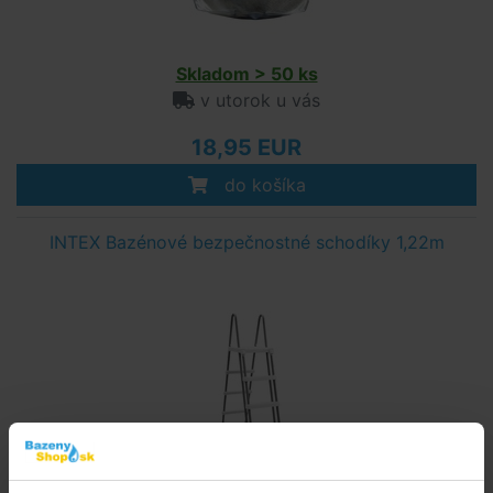
Skladom > 50 ks
v utorok u vás
18,95 EUR
do košíka
INTEX Bazénové bezpečnostné schodíky 1,22m