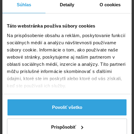
Súhlas
Detaily
O cookies
Skladom > 10 ks
v utorok u vás
83,13 EUR
Táto webstránka používa súbory cookies
Na prispôsobenie obsahu a reklám, poskytovanie funkcií
do košíka
sociálnych médií a analýzu návštevnosti používame
súbory cookie. Informácie o tom, ako používate naše
I.Základní set na chlórové ošetrenie vody (Triplex
webové stránky, poskytujeme aj našim partnerom v
tablety, pH-, pH +, tester, plavák)
oblasti sociálnych médií, inzercie a analýzy. Títo partneri
môžu príslušné informácie skombinovať s ďalšími
údajmi, ktoré ste im poskytli alebo ktoré od vás získali,
keď ste používali ich služby.
Povoliť všetko
Skladom > 20 ks
Prispôsobiť
v utorok u vás