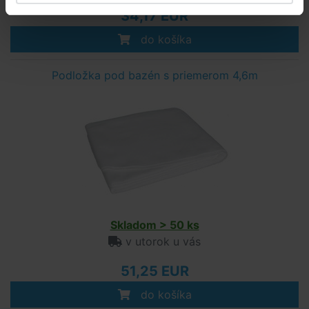
34,17 EUR
do košíka
Podložka pod bazén s priemerom 4,6m
Skladom > 50 ks
v utorok u vás
51,25 EUR
do košíka