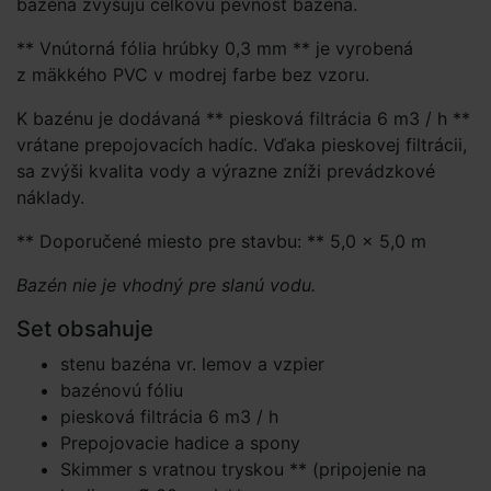
bazéna zvyšujú celkovú pevnosť bazéna.
** Vnútorná fólia hrúbky 0,3 mm ** je vyrobená
z mäkkého PVC v modrej farbe bez vzoru.
K bazénu je dodávaná ** piesková filtrácia 6 m3 / h **
vrátane prepojovacích hadíc. Vďaka pieskovej filtrácii,
sa zvýši kvalita vody a výrazne zníži prevádzkové
náklady.
** Doporučené miesto pre stavbu: ** 5,0 × 5,0 m
Bazén nie je vhodný pre slanú vodu.
Set obsahuje
stenu bazéna vr. lemov a vzpier
bazénovú fóliu
piesková filtrácia 6 m3 / h
Prepojovacie hadice a spony
Skimmer s vratnou tryskou ** (pripojenie na