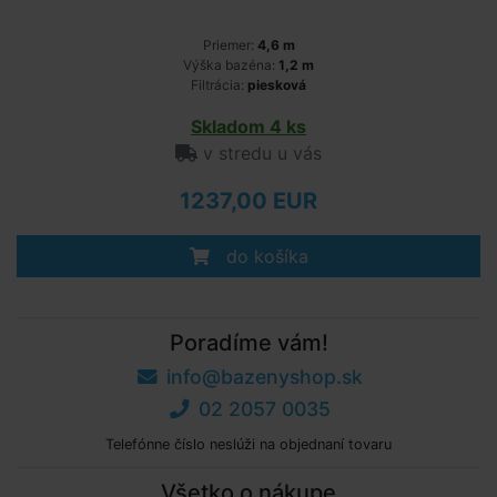
Priemer:
4,6 m
Výška bazéna:
1,2 m
Filtrácia:
piesková
Skladom 4 ks
v stredu u vás
1237,00 EUR
do košíka
Poradíme vám!
info@bazenyshop.sk
02 2057 0035
Telefónne číslo neslúži na objednaní tovaru
Všetko o nákupe