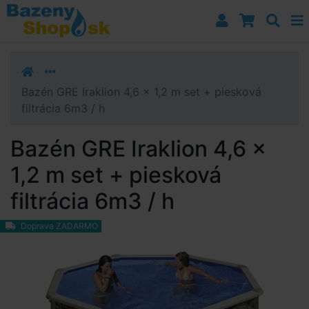
Prejsť k navigácii
Prejsť na obsah
Prejsť k bočnému stĺpci
Klávesové skratky
Bazén GRE Iraklion 4,6 x 1,2 m set + piesková
filtrácia 6m3 / h
Bazén GRE Iraklion 4,6 x
1,2 m set + piesková
filtrácia 6m3 / h
Doprava ZADARMO