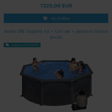
1320,00 EUR
do košíka
Bazén GRE Graphite 4,6 x 1,2m set + piesková filtrácia
6m3/h
Doprava ZADARMO