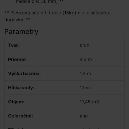
hadice o Ø 38 mm) **
** Piesková náplň filtrácie (15kg) nie je súčasťou
dodávky! **
Parametry
Tvar:
kruh
Priemer:
4,6 m
Výška bazéna:
1,2 m
Hĺbka vody:
1,1 m
Objem:
17,45 m3
Celoročné:
áno