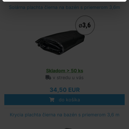
Solárna plachta čierna na bazén s priemerom 3,6m
Skladom > 50 ks
v stredu u vás
34,50 EUR
do košíka
Krycia plachta čierna na bazén s priemerom 3,6 m