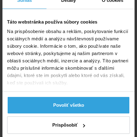
Súhlas
Detaily
O cookies
37,08 EUR
do košíka
Táto webstránka používa súbory cookies
Solárna plachta modrá na bazén s priemerom 3,6m
Na prispôsobenie obsahu a reklám, poskytovanie funkcií
sociálnych médií a analýzu návštevnosti používame
súbory cookie. Informácie o tom, ako používate naše
webové stránky, poskytujeme aj našim partnerom v
oblasti sociálnych médií, inzercie a analýzy. Títo partneri
môžu príslušné informácie skombinovať s ďalšími
údajmi, ktoré ste im poskytli alebo ktoré od vás získali,
keď ste používali ich služby.
Skladom > 50 ks
v stredu u vás
Povoliť všetko
29,63 EUR
Prispôsobiť
do košíka