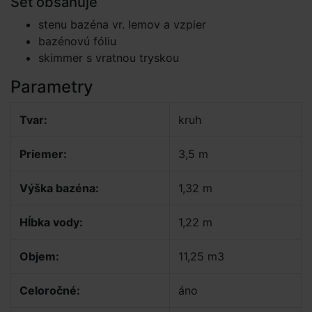
Set obsahuje
stenu bazéna vr. lemov a vzpier
bazénovú fóliu
skimmer s vratnou tryskou
Parametry
Tvar:
kruh
Priemer:
3,5 m
Výška bazéna:
1,32 m
Hĺbka vody:
1,22 m
Objem:
11,25 m3
Celoročné:
áno