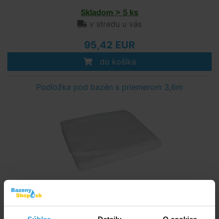
Skladom > 5 ks
v stredu u vás
95,42 EUR
do košíka
Podložka pod bazén s priemerom 3,6m
Skladom > 50 ks
v stredu u vás