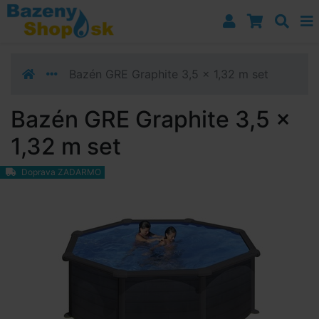
Prejsť k navigácii
Prejsť na obsah
Prejsť k bočnému stĺpci
Klávesové skratky
Bazén GRE Graphite 3,5 x 1,32 m set
Bazén GRE Graphite 3,5 x
1,32 m set
Doprava ZADARMO