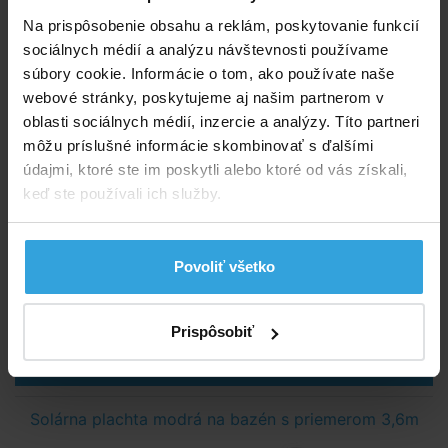
Na prispôsobenie obsahu a reklám, poskytovanie funkcií
Podložka pod bazén s priemerom 3,6m
sociálnych médií a analýzu návštevnosti používame
súbory cookie. Informácie o tom, ako používate naše
webové stránky, poskytujeme aj našim partnerom v
oblasti sociálnych médií, inzercie a analýzy. Títo partneri
môžu príslušné informácie skombinovať s ďalšími
údajmi, ktoré ste im poskytli alebo ktoré od vás získali,
keď ste používali ich služby.
Skladom > 50 ks
Povoliť všetko
v stredu u vás
37,08 EUR
Prispôsobiť
do košíka
Solárna plachta modrá na bazén s priemerom 3,6m