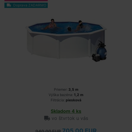
Doprava ZADARMO
Priemer:
3,5 m
Výška bazéna:
1,2 m
Filtrácia:
piesková
Skladom 4 ks
vo štvrtok u vás
705,00 EUR
940,00 EUR