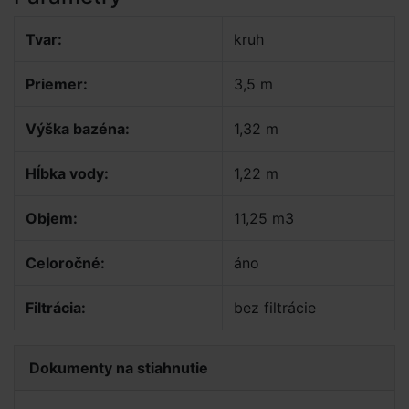
Tvar:
kruh
Priemer:
3,5 m
Výška bazéna:
1,32 m
Hĺbka vody:
1,22 m
Objem:
11,25 m3
Celoročné:
áno
Filtrácia:
bez filtrácie
Dokumenty na stiahnutie