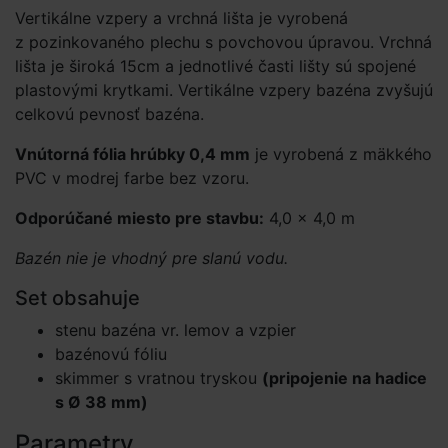
Vertikálne vzpery a vrchná lišta je vyrobená
z pozinkovaného plechu s povchovou úpravou. Vrchná
lišta je široká 15cm a jednotlivé časti lišty sú spojené
plastovými krytkami. Vertikálne vzpery bazéna zvyšujú
celkovú pevnosť bazéna.
Vnútorná fólia hrúbky 0,4 mm
je vyrobená z mäkkého
PVC v modrej farbe bez vzoru.
Odporúčané miesto pre stavbu:
4,0 × 4,0 m
Bazén nie je vhodný pre slanú vodu.
Set obsahuje
stenu bazéna vr. lemov a vzpier
bazénovú fóliu
skimmer s vratnou tryskou
(pripojenie na hadice
s Ø 38 mm)
Parametry