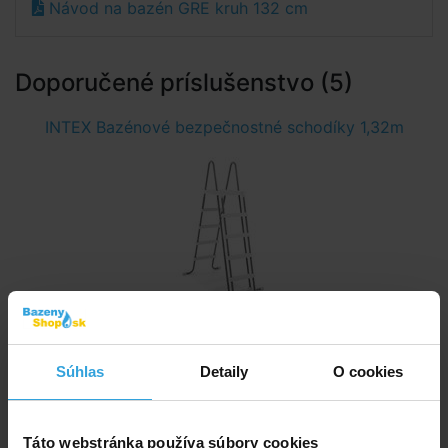
Návod na bazén GRE kruh 132 cm
Doporučené príslušenstvo (5)
INTEX Bazénové bezpečnostné schodíky 1,32m
Skladom > 5 ks
v stredu u vás
Súhlas
Detaily
O cookies
95,42 EUR
Táto webstránka používa súbory cookies
do košíka