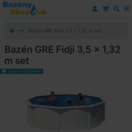
Prejsť k navigácii
Prejsť na obsah
Prejsť k bočnému stĺpci
Klávesové skratky
Bazén GRE Fidji 3,5 x 1,32 m set
Bazén GRE Fidji 3,5 x 1,32
m set
Doprava ZADARMO