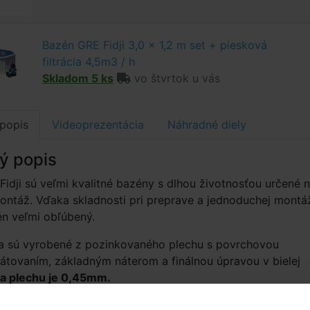
Bazén GRE Fidji 3,0 x 1,2 m set + piesková
filtrácia 4,5m3 / h
Skladom 5 ks
vo štvrtok u vás
popis
Videoprezentácia
Náhradné diely
ý popis
idji sú veľmi kvalitné bazény s dlhou životnosťou určené 
ntáž. Vďaka skladnosti pri preprave a jednoduchej montá
én veľmi obľúbený.
a sú vyrobené z pozinkovaného plechu s povrchovou
átovaním, základným náterom a finálnou úpravou v bielej
a plechu je 0,45mm.
zpery a vrchná lišta je vyrobená z pozinkovaného plechu