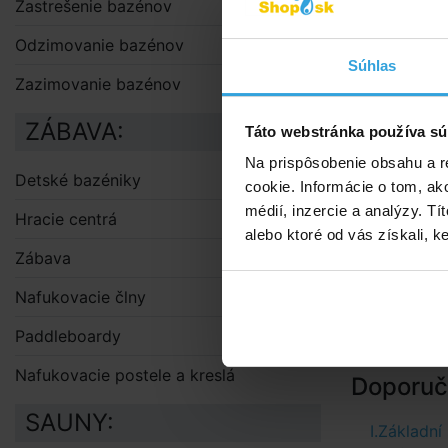
Zastrešenie bazénov
s povchovou 
sú spojené p
Odzimovanie bazénov
celkovú pev
Súhlas
Zazimovanie bazénov
Vnútorná fó
ZÁBAVA:
farbe bez vz
Táto webstránka používa sú
Na prispôsobenie obsahu a r
Odporúčané 
Detské bazéniky
cookie. Informácie o tom, ak
Bazén nie je
médií, inzercie a analýzy. Tí
Hracie centrá
alebo ktoré od vás získali, ke
Set obsah
Zábava
stenu b
Nafukovacie člny
bazénov
skimme
Paddleboardy
Nafukovacie postele a kreslá
Doporuče
SAUNY:
I.Základní