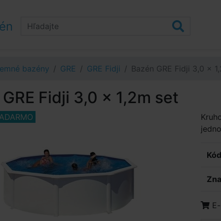
zén
emné bazény
GRE
GRE Fidji
Bazén GRE Fidji 3,0 x 1
GRE Fidji 3,0 x 1,2m set
ZADARMO
Kruho
jedno
Kód
Zna
E-