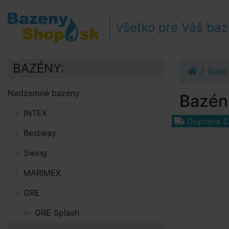
Prejsť k navigácii
Prejsť na obsah
Všetko pre Váš ba
Prejsť k bočnému stĺpci
Klávesové skratky
BAZÉNY:
Nadz
Nadzemné bazény
Bazén 
INTEX
Doprava 
Bestway
Swing
MARIMEX
GRE
GRE Splash