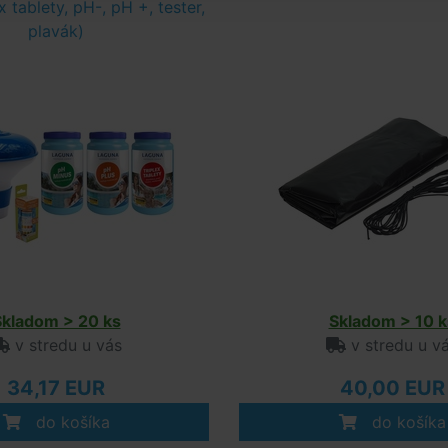
x tablety, pH-, pH +, tester,
plavák)
Skladom > 20 ks
Skladom > 10 k
v stredu u vás
v stredu u v
34,17 EUR
40,00 EUR
do košíka
do košíka