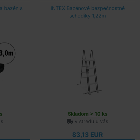
na bazén s
INTEX Bazénové bezpečnostné
schodíky 1,22m
s
Skladom > 10 ks
ás
v stredu u vás
83,13 EUR