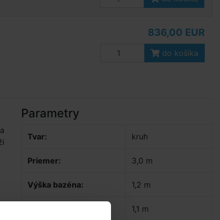
836,00 EUR
do košíka
Parametry
na
Tvar:
kruh
ži
Priemer:
3,0 m
Výška bazéna:
1,2 m
Hĺbka vody:
1,1 m