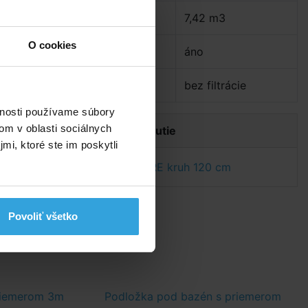
y
Objem:
7,42 m3
O cookies
Celoročné:
áno
Filtrácia:
bez filtrácie
vnosti používame súbory
om v oblasti sociálnych
Dokumenty na stiahnutie
mi, ktoré ste im poskytli
Návod na bazén GRE kruh 120 cm
Povoliť všetko
priemerom 3m
Podložka pod bazén s priemerom