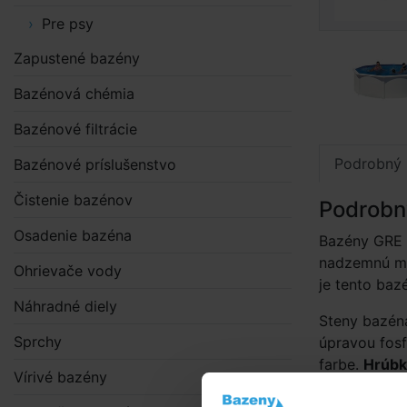
Pre psy
Zapustené bazény
Bazénová chémia
Bazénové filtrácie
Podrobný 
Bazénové príslušenstvo
Čistenie bazénov
Podrobn
Osadenie bazéna
Bazény GRE F
nadzemnú mo
Ohrievače vody
je tento baz
Náhradné diely
Steny bazén
Sprchy
úpravou fosf
farbe.
Hrúbk
Vírivé bazény
Vertikálne v