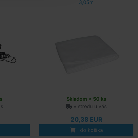
3,05m
s
Skladom > 50 ks
ás
v stredu u vás
20,38 EUR
do košíka