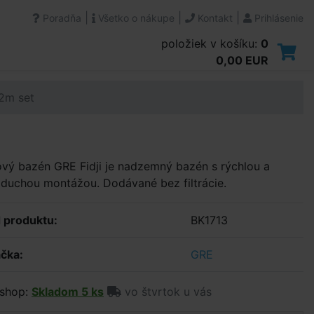
|
|
|
Poradňa
Všetko o nákupe
Kontakt
Prihlásenie
položiek v košíku:
0
0,00 EUR
,2m set
vý bazén GRE Fidji je nadzemný bazén s rýchlou a
duchou montážou. Dodávané bez filtrácie.
 produktu:
BK1713
čka:
GRE
shop:
Skladom 5 ks
vo štvrtok u vás