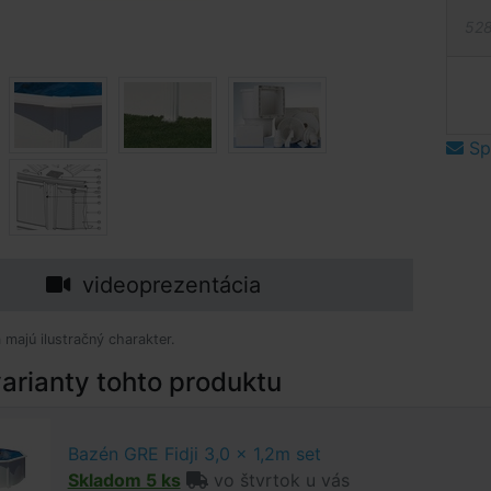
528
Spý
videoprezentácia
 majú ilustračný charakter.
arianty tohto produktu
Bazén GRE Fidji 3,0 x 1,2m set
Skladom 5 ks
vo štvrtok u vás