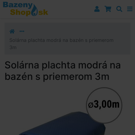
Prejsť k navigácii
Prejsť na obsah
Prejsť k bočnému stĺpci
Klávesové skratky
Solárna plachta modrá na bazén s priemerom
3m
Solárna plachta modrá na
bazén s priemerom 3m