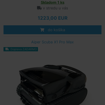
Skladom 1 ks
v stredu u vás
1223,00 EUR
do košíka
Aiper Scuba X1 Pro Max
Doprava ZADARMO