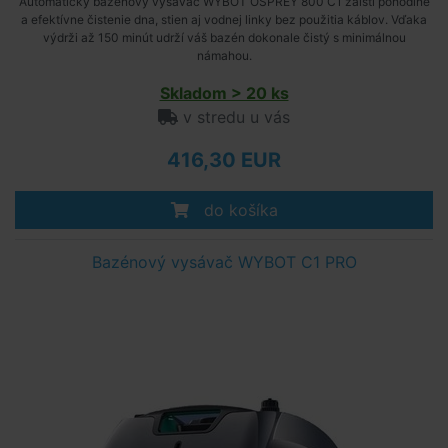
Automatický bazénový vysávač WYBOT OSPREY 800 C1 zaistí pohodlné
a efektívne čistenie dna, stien aj vodnej linky bez použitia káblov. Vďaka
výdrži až 150 minút udrží váš bazén dokonale čistý s minimálnou
námahou.
Skladom > 20 ks
v stredu u vás
416,30 EUR
do košíka
Bazénový vysávač WYBOT C1 PRO