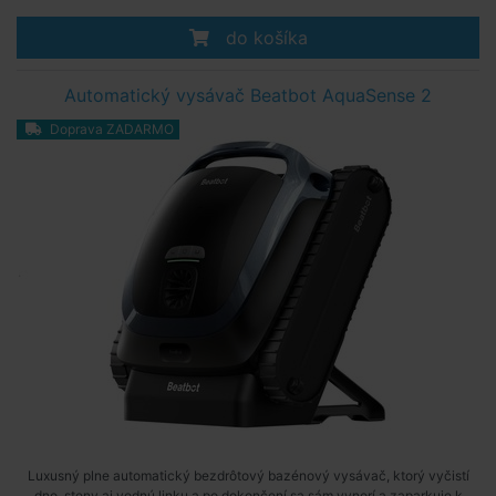
do košíka
Automatický vysávač Beatbot AquaSense 2
Doprava ZADARMO
Luxusný plne automatický bezdrôtový bazénový vysávač, ktorý vyčistí
dno, steny aj vodnú linku a po dokončení sa sám vynorí a zaparkuje k