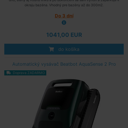
okraju bazéna. Vhodný pre bazény až do 300m2.
Do 3 dní
1041,00 EUR
do košíka
Automatický vysávač Beatbot AquaSense 2 Pro
Doprava ZADARMO