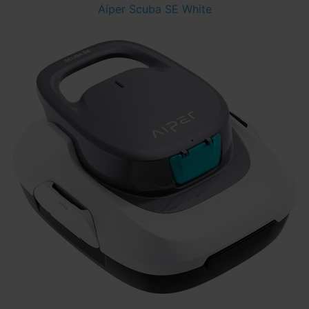
Aiper Scuba SE White