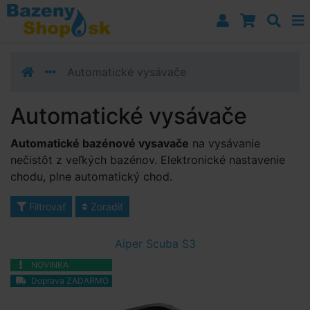
Prejsť k navigácii
Prejsť na obsah
Prejsť k bočnému stĺpci
Klávesové skratky
Automatické vysávače
Automatické vysávače
Automatické bazénové vysavače
na vysávanie
nečistôt z veľkých bazénov. Elektronické nastavenie
chodu, plne automatický chod.
Filtrovať
Zoradiť
Aiper Scuba S3
NOVINKA
Doprava ZADARMO