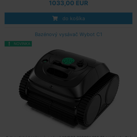
1033,00 EUR
do košíka
Bazénový vysávač Wybot C1
NOVINKA