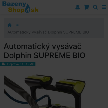
Prejsť k navigácii
Prejsť na obsah
Prejsť k bočnému stĺpci
Klávesové skratky
Automatický vysávač Dolphin SUPREME BIO
Automatický vysávač
Dolphin SUPREME BIO
Doprava ZADARMO