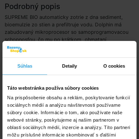
Podrobný popis
SUPREME BIO automaticky zotrie z dna sediment,
bioemulzie zo stien a prefiltruje vodu. Dolphin má
zabudovaný mikroprocesor so samoprogramovacou
schopnosťou, čo mu po krátkom „ohmataní
biojazierka“ umožní zvoliť taký čistiaci cyklus, ktorý
bude najvhodnejší pre jeho tvar a veľkosť. Vyčistí
nielen rovné plochy, ale aj steny až nad úroveň hladiny.
Súhlas
Detaily
O cookies
SUPREME BIO
Efektívny čistiaci systém – vysávač je vybavený
Táto webstránka používa súbory cookies
aktívnou čistiacou kefou, pre dokonalejšie
Na prispôsobenie obsahu a reklám, poskytovanie funkcií
čistenie.
sociálnych médií a analýzu návštevnosti používame
Nový navigačný systém – Gyroskop – pomocou
súbory cookie. Informácie o tom, ako používate naše
ktorého čistí vysávač dno efektívnejšie a čistiaca
webové stránky, poskytujeme aj našim partnerom v
schopnosť je vyššia až o 25%
oblasti sociálnych médií, inzercie a analýzy. Títo partneri
Voľba rôznych spôsobov čistenia – iba dno, dno
môžu príslušné informácie skombinovať s ďalšími
i steny, oneskorenie štart, Ultra clean