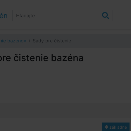
zén
nie bazénov
Sady pre čistenie
re čistenie bazéna
základné