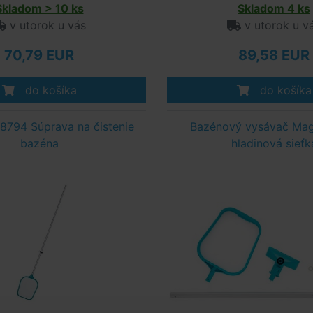
Skladom > 10 ks
Skladom 4 ks
v utorok u vás
v utorok u v
70,79 EUR
89,58 EUR
do košíka
do košíka
8794 Súprava na čistenie
Bazénový vysávač Mag
bazéna
hladinová sieťk