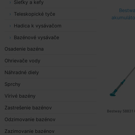
Sieťky a kefy
Bestwa
Teleskopické tyče
akumuláto
Hadica k vysávačom
Bazénové vysávače
Osadenie bazéna
Ohrievače vody
Náhradné diely
Sprchy
Vírivé bazény
Zastrešenie bazénov
Bestway 58831 Č
Odzimovanie bazénov
Zazimovanie bazénov