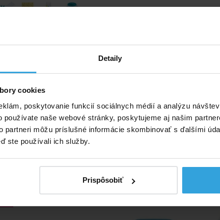
aca sada pre malé bazény.
Ručný bazénový vysávač + hladin
nečistoty predovšetkým pre bazén
filtráciou. Pripojením na záhra
Detaily
Skladom > 10 ks
Skladom > 20 k
v utorok u vás
v utorok u v
bory cookies
eklám, poskytovanie funkcií sociálnych médií a analýzu návšte
25,83 EUR
18,75 EUR
o používate naše webové stránky, poskytujeme aj našim partner
to partneri môžu príslušné informácie skombinovať s ďalšími údaj
do košíka
do košíka
ď ste používali ich služby.
234 Vysávač pool cleaning
INTEX 29056 Súprava na
kit
bazéna
Prispôsobiť
10%