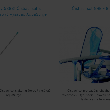
y 58831 Čistiaci set s
Čistiaci set GRE - 8 
rový vysávač AquaSurge
istiaci set s akumulátorový vysávač
Čistiaci set pre bazény obsahu
AquaSurge.
teleskopickú tyč, hadicu, plavák na 
tester, kefu a teplome