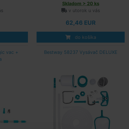
Skladom > 20 ks
ás
v utorok u vás
62,46 EUR
do košíka
ic vac +
Bestway 58237 Vysávač DELUXE
a