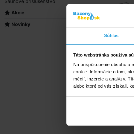
Saunové príslušenstvo
Akcie
Čisti
Novinky
Súhlas
Táto webstránka používa sú
Na prispôsobenie obsahu a r
cookie. Informácie o tom, ak
médií, inzercie a analýzy. Tí
alebo ktoré od vás získali, ke
Bestway 58
AKCIA -