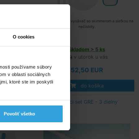
ová sieťka na
Ručný bazénový vysávač so skimmerom a sieťkou na
y s kartušovou
nečistoty.
dnú hadicu.
O cookies
s
Skladom > 5 ks
ás
v utorok u vás
vnosti používame súbory
52,50 EUR
om v oblasti sociálnych
mi, ktoré ste im poskytli
do košíka
 čistenie
Čistiaci set GRE - 3 dielny
Povoliť všetko