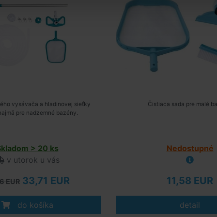
ého vysávača a hladinovej sieťky
Čistiaca sada pre malé b
najmä pre nadzemné bazény.
Skladom > 20 ks
Nedostupné
v utorok u vás
33,71 EUR
11,58 EUR
46 EUR
do košíka
detail