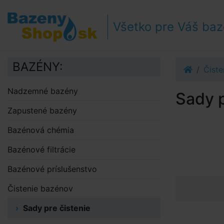
Prejsť k navigácii
Prejsť na obsah
Všetko pre Váš ba
Prejsť k bočnému stĺpci
Klávesové skratky
BAZÉNY:
Čiste
Nadzemné bazény
Sady p
Zapustené bazény
Bazénová chémia
Bazénové filtrácie
Bazénové príslušenstvo
Čistenie bazénov
Sady pre čistenie