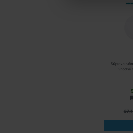
Súprava ručn
vhodné 
37,