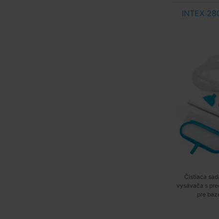
INTEX 280
Čistiaca sa
vysávača s pred
pre baz