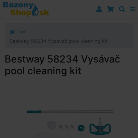
Prejsť k navigácii
Prejsť na obsah
Prejsť k bočnému stĺpci
Klávesové skratky
Bestway 58234 Vysávač pool cleaning kit
Bestway 58234 Vysávač
pool cleaning kit