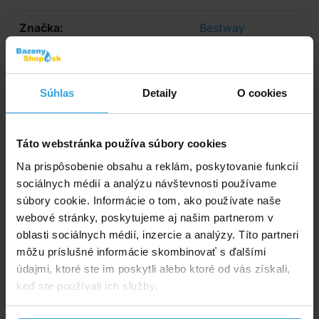
Značka:
Bestway
E-shop:
Skladom > 20 ks
v stredu u vás
Súhlas
Detaily
O cookies
33,71 EUR
Akční cena
27,41 EUR bez DPH
-10%
(pôvodne: 37,46 EUR)
Táto webstránka používa súbory cookies
Na prispôsobenie obsahu a reklám, poskytovanie funkcií
sociálnych médií a analýzu návštevnosti používame
Do košíka
súbory cookie. Informácie o tom, ako používate naše
webové stránky, poskytujeme aj našim partnerom v
Spýtajte sa predavača
oblasti sociálnych médií, inzercie a analýzy. Títo partneri
môžu príslušné informácie skombinovať s ďalšími
Podrobný popis
údajmi, ktoré ste im poskytli alebo ktoré od vás získali,
keď ste používali ich služby.
Podrobný popis