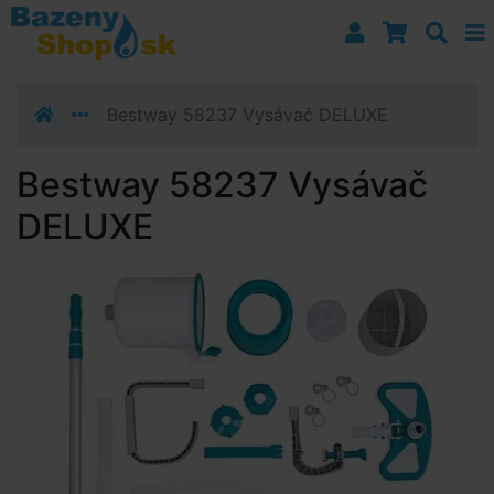
Prejsť k navigácii
Prejsť na obsah
Prejsť k bočnému stĺpci
Klávesové skratky
Bestway 58237 Vysávač DELUXE
Bestway 58237 Vysávač
DELUXE