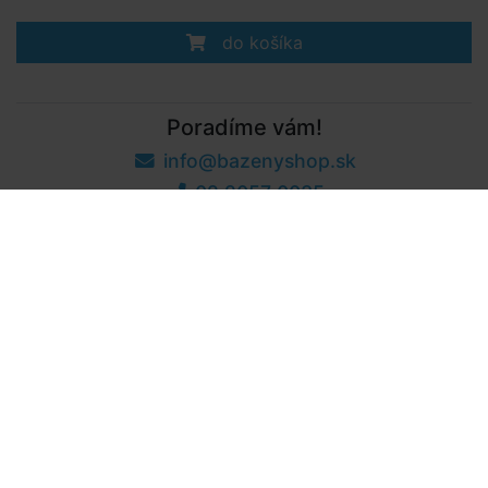
do košíka
Poradíme vám!
info@bazenyshop.sk
02 2057 0035
Telefónne číslo neslúži na objednaní tovaru
Všetko o nákupe
Obchodné podmienky
Možnosti dopravy a platby
Reklamácie
Odstúpenie od zmluvy
Nastavenia cookies