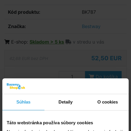
Kód produktu:
BK787
Značka:
Bestway
E-shop:
Skladom > 5 ks
v stredu u vás
52,50 EUR
42,68 EUR bez DPH
Do košíka
Spýtajte sa predavača
Súhlas
Detaily
O cookies
Podrobný popis
Podrobný popis
Táto webstránka používa súbory cookies
Bazénový vysávač – sada DELUXE obsahuje: