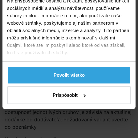
Na prispôsobenie obsahu a reklám, poskytovanie funkcií
sociálnych médií a analýzu návštevnosti používame
bazénový vysávač na steny a podlahu bazéna
súbory cookie. Informácie o tom, ako používate naše
s predfiltom
webové stránky, poskytujeme aj našim partnerom v
vysávačová hadica dlhá 6m (deliteľná po 3m)
oblasti sociálnych médií, inzercie a analýzy. Títo partneri
s priemerom 32mm
môžu príslušné informácie skombinovať s ďalšími
skimmer na odstránenie plávajúcich nečistôt
údajmi, ktoré ste im poskytli alebo ktoré od vás získali,
nastaviteľná násada (279 cm)
keď ste používali ich služby.
sieťku na nečistoty
2 ks redukcia pre napojenie skimmera a vysávača
použiteľný pre bazény s nafukovacím golierom aj
Povoliť všetko
konštrukciou
vhodné pre filtrácie s minimálnym výkonom
2 m3/hod
Prispôsobiť
Dodávané
v dvoch farebných prevedeniach
,
dostupnosť jednotlivých druhov je závislá na aktuálnej
dodávke od dodávateľa. Požadovaný variant uveďte
do poznámky.