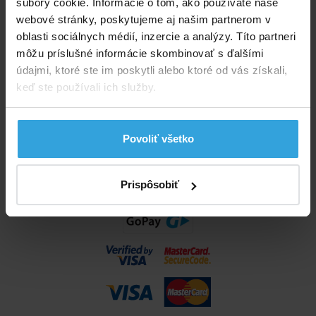
súbory cookie. Informácie o tom, ako používate naše
info@bazenyshop.sk
webové stránky, poskytujeme aj našim partnerom v
02 2057 0035
oblasti sociálnych médií, inzercie a analýzy. Títo partneri
môžu príslušné informácie skombinovať s ďalšími
Telefónne číslo neslúži na objednaní tovaru
údajmi, ktoré ste im poskytli alebo ktoré od vás získali,
Všetko o nákupe
keď ste používali ich služby.
Obchodné podmienky
Možnosti dopravy a platby
Povoliť všetko
Reklamácie
Odstúpenie od zmluvy
Nastavenia cookies
Prispôsobiť