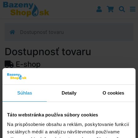
Prejsť k navigácii
Prejsť na obsah
Prejsť k bočnému stĺpci
Klávesové skratky
Dostupnosť tovaru
Dostupnosť tovaru
E-shop
Dostupnosť:
Skladom > 50 ks
Predpokladaný termín doručenia na vašu adresu alebo
Súhlas
Detaily
O cookies
výdajné miesto:
12.08.2026
Upozorňujeme, zo termín doručenia je orientačná a
môže sa zmeniť.
Táto webstránka používa súbory cookies
Na prispôsobenie obsahu a reklám, poskytovanie funkcií
sociálnych médií a analýzu návštevnosti používame
Poradíme vám!