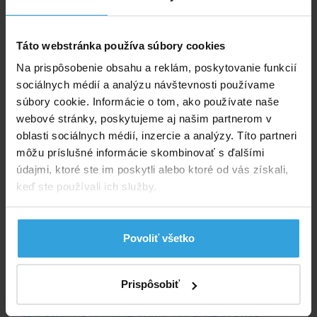
Diaľkové ovládanie / vozík / stojan NIE / NIE /
NIE
Táto webstránka používa súbory cookies
Počet kief / z toho aktívne 1/1
Prístup k filtračnému košu z vrchu – CleverClean
Na prispôsobenie obsahu a reklám, poskytovanie funkcií
Čistenie dna a stien do výšky 40 cm
sociálnych médií a analýzu návštevnosti používame
Aktívna kefa
súbory cookie. Informácie o tom, ako používate naše
Filtračný kôš
webové stránky, poskytujeme aj našim partnerom v
oblasti sociálnych médií, inzercie a analýzy. Títo partneri
Parametry
môžu príslušné informácie skombinovať s ďalšími
údajmi, ktoré ste im poskytli alebo ktoré od vás získali,
Značka:
Dolphin
keď ste používali ich služby.
Plávajúci kábel:
12 m
Povoliť všetko
Dokumenty na stiahnutie
Prispôsobiť
Návod na Automatický vysávač Dolphin E 10
Návod na použitie 20mic filtračného koša