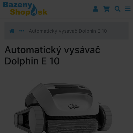
Prejsť k navigácii
Prejsť na obsah
Prejsť k bočnému stĺpci
Klávesové skratky
Automatický vysávač Dolphin E 10
Automatický vysávač
Dolphin E 10