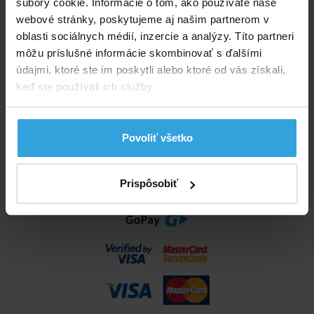
súbory cookie. Informácie o tom, ako používate naše
info@bazenyshop.sk
webové stránky, poskytujeme aj našim partnerom v
02 2057 0035
oblasti sociálnych médií, inzercie a analýzy. Títo partneri
môžu príslušné informácie skombinovať s ďalšími
Telefónne číslo neslúži na objednaní tovaru
údajmi, ktoré ste im poskytli alebo ktoré od vás získali,
Všetko o nákupe
keď ste používali ich služby.
Obchodné podmienky
Možnosti dopravy a platby
Povoliť všetko
Reklamácie
Odstúpenie od zmluvy
Nastavenia cookies
Prispôsobiť