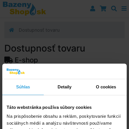
Prejsť k navigácii
Prejsť na obsah
Prejsť k bočnému stĺpci
Klávesové skratky
Dostupnosť tovaru
Dostupnosť tovaru
E-shop
Dostupnosť:
Skladom > 5 ks
Predpokladaný termín doručenia na vašu adresu alebo
Súhlas
Detaily
O cookies
výdajné miesto:
10.08.2026
Upozorňujeme, zo termín doručenia je orientačná a
môže sa zmeniť.
Táto webstránka používa súbory cookies
Na prispôsobenie obsahu a reklám, poskytovanie funkcií
sociálnych médií a analýzu návštevnosti používame
Poradíme vám!