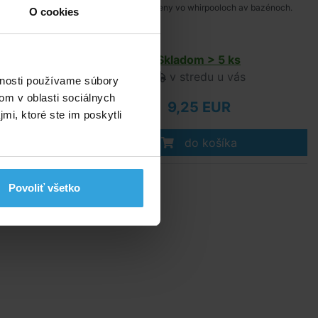
proti tvorbe peny vo whirpooloch av bazénoch.
O cookies
s
Skladom > 5 ks
ás
v stredu u vás
vnosti používame súbory
om v oblasti sociálnych
9,25 EUR
mi, ktoré ste im poskytli
do košíka
Povoliť všetko