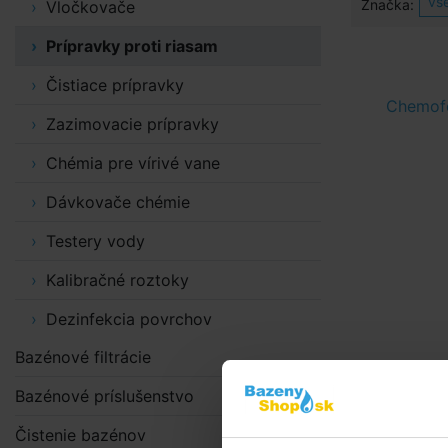
vš
Značka:
Vločkovače
Prípravky proti riasam
Čistiace prípravky
Chemofo
Zazimovacie prípravky
Chémia pre vírivé vane
Dávkovače chémie
Testery vody
Kalibračné roztoky
Dezinfekcia povrchov
Bazénové filtrácie
Bazénové príslušenstvo
Čistenie bazénov
Prípravok na ods