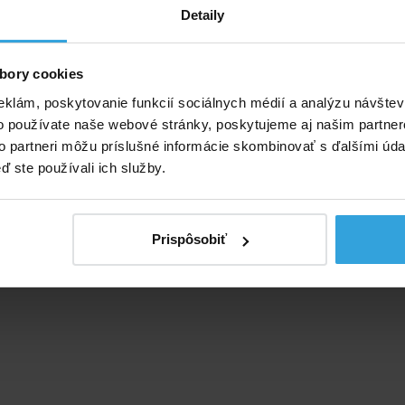
v bazénoch
Detaily
bory cookies
Skladom 1 ks
Skladom > 5 k
v stredu u vás
v stredu u v
eklám, poskytovanie funkcií sociálnych médií a analýzu návšte
o používate naše webové stránky, poskytujeme aj našim partner
7,50 EUR
8,58 EUR
to partneri môžu príslušné informácie skombinovať s ďalšími údaj
ď ste používali ich služby.
do košíka
do košíka
Prispôsobiť