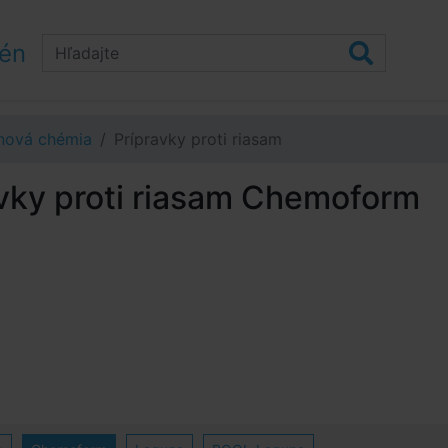
zén
nová chémia
Prípravky proti riasam
vky proti riasam Chemoform