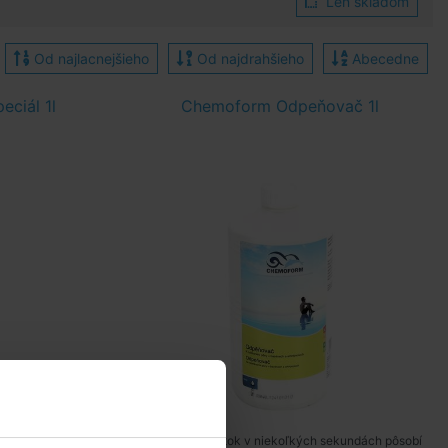
Len skladom
Od najlacnejšieho
Od najdrahšieho
Abecedne
ciál 1l
Chemoform Odpeňovač 1l
as v bazénoch.
Protipenivý roztok v niekoľkých sekundách pôsobí