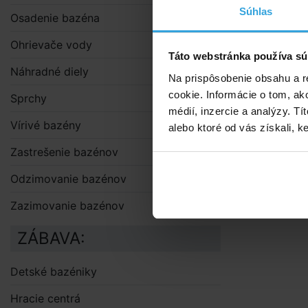
Súhlas
Osadenie bazéna
Ohrievače vody
Táto webstránka používa sú
Náhradné diely
Na prispôsobenie obsahu a r
cookie. Informácie o tom, ak
Sprchy
médií, inzercie a analýzy. Tí
Vírivé bazény
alebo ktoré od vás získali, ke
Zastrešenie bazénov
Odzimovanie bazénov
Zazimovanie bazénov
ZÁBAVA:
Detské bazéniky
Hracie centrá