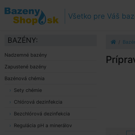
Prejsť k navigácii
Prejsť na obsah
Všetko pre Váš ba
Prejsť k bočnému stĺpci
Klávesové skratky
BAZÉNY:
Bazé
Nadzemné bazény
Prípra
Zapustené bazény
Bazénová chémia
Sety chémie
Chlórová dezinfekcia
Bezchlórová dezinfekcia
Regulácia pH a minerálov