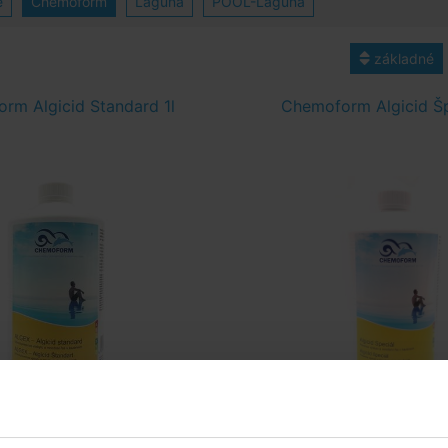
e
Chemoform
Laguna
POOL-Laguna
základné
rm Algicid Standard 1l
Chemoform Algicid Špe
tránenie premnožených rias a baktérií
Prevencia výskytu a množenie ri