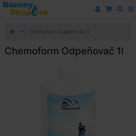
Prejsť k navigácii
Prejsť na obsah
Prejsť k bočnému stĺpci
Klávesové skratky
Chemoform Odpeňovač 1l
Chemoform Odpeňovač 1l