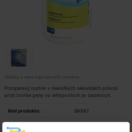
Obrázky a videá majú ilustračný charakter.
Protipenivý roztok v niekoľkých sekundách pôsobí
proti tvorbe peny vo whirpooloch av bazénoch.
Kód produktu:
BK887
Značka:
Chemoform