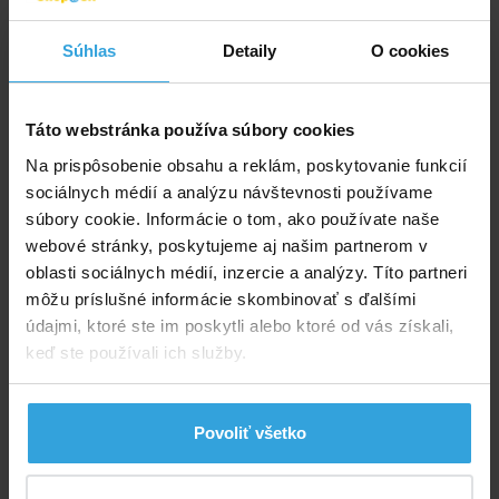
E-shop:
Skladom > 5 ks
v stredu u vás
Súhlas
Detaily
O cookies
9,25 EUR
7,52 EUR bez DPH
Táto webstránka používa súbory cookies
Do košíka
Na prispôsobenie obsahu a reklám, poskytovanie funkcií
sociálnych médií a analýzu návštevnosti používame
Spýtajte sa predavača
súbory cookie. Informácie o tom, ako používate naše
webové stránky, poskytujeme aj našim partnerom v
oblasti sociálnych médií, inzercie a analýzy. Títo partneri
Podrobný popis
môžu príslušné informácie skombinovať s ďalšími
Podrobný popis
údajmi, ktoré ste im poskytli alebo ktoré od vás získali,
keď ste používali ich služby.
Prípravok nastriekajte priamo do vznikajúcej peny.
Pena sa rozpadne v priebehu niekoľkých sekúnd. Pri
opakovanej penivosti bazéna použite prípravok
Povoliť všetko
opakovane. Staršia voda pení viac ako čerstvá.
Používajte biocídne prípravky bezpečne. Pred