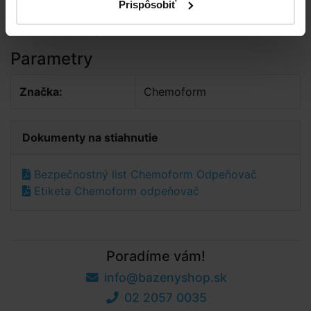
Prispôsobiť
použitím vždy prečítajte údaje na obale a pripojené
informácie o prípravku!
Parametry
Značka:
Chemoform
Dokumenty na stiahnutie
Bezpečnostný list Chemoform Odpeňovač
Etiketa Chemoform odpeňovač
Poradíme vám!
info@bazenyshop.sk
02 2057 0035