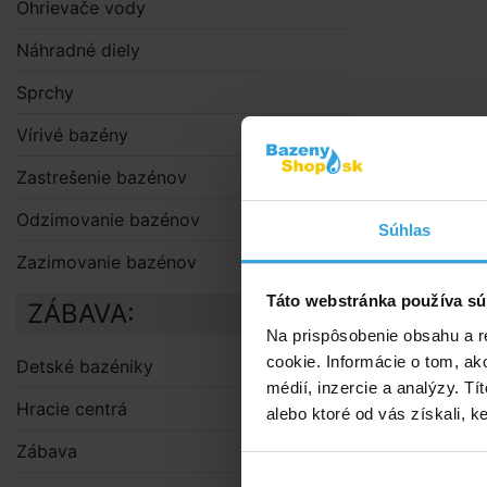
Ohrievače vody
Náhradné diely
Sprchy
Vírivé bazény
Zastrešenie bazénov
Odzimovanie bazénov
Súhlas
Zazimovanie bazénov
Táto webstránka používa sú
ZÁBAVA:
Na prispôsobenie obsahu a r
cookie. Informácie o tom, ak
Detské bazéniky
médií, inzercie a analýzy. Tí
Hracie centrá
alebo ktoré od vás získali, ke
Zábava