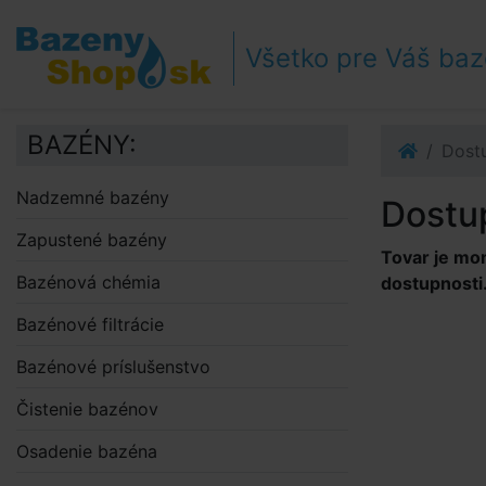
Prejsť k navigácii
Prejsť na obsah
Všetko pre Váš ba
Prejsť k bočnému stĺpci
Klávesové skratky
BAZÉNY:
Dost
Nadzemné bazény
Dostu
Zapustené bazény
Tovar je mo
Bazénová chémia
dostupnosti
Bazénové filtrácie
Bazénové príslušenstvo
Čistenie bazénov
Osadenie bazéna