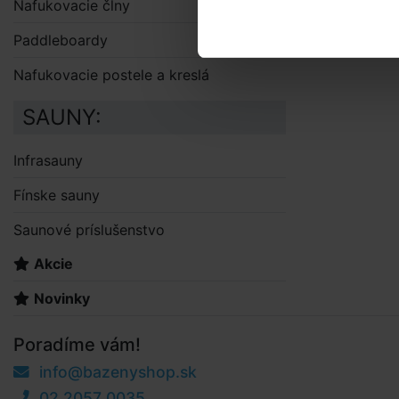
Nafukovacie člny
Paddleboardy
Nafukovacie postele a kreslá
SAUNY:
Infrasauny
Fínske sauny
Saunové príslušenstvo
Akcie
Novinky
Poradíme vám!
info@bazenyshop.sk
02 2057 0035