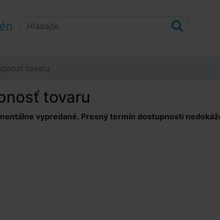
zén
upnosť tovaru
pnosť tovaru
mentálne vypredané. Presný termín dostupnosti nedokážem
.