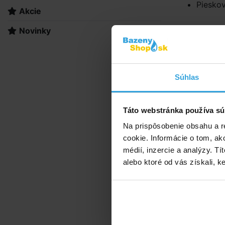
Pieskov
Akcie
Novinky
Doporuče
Fil
Súhlas
Táto webstránka používa sú
Na prispôsobenie obsahu a r
cookie. Informácie o tom, ak
médií, inzercie a analýzy. Tí
alebo ktoré od vás získali, ke