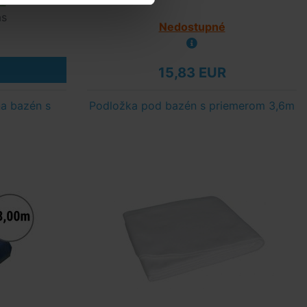
s
ás
Nedostupné
15,83 EUR
na bazén s
Podložka pod bazén s priemerom 3,6m