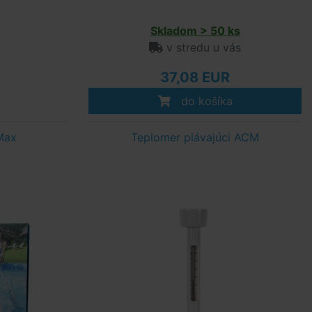
Skladom > 50 ks
v stredu u vás
37,08 EUR
do košíka
Max
Teplomer plávajúci ACM