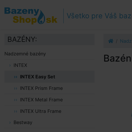
Prejsť k navigácii
Prejsť na obsah
Všetko pre Váš ba
Prejsť k bočnému stĺpci
Klávesové skratky
BAZÉNY:
Nadz
Nadzemné bazény
Bazén 
INTEX
INTEX Easy Set
INTEX Prism Frame
INTEX Metal Frame
INTEX Ultra Frame
Bestway