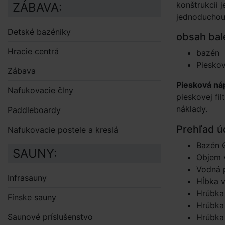
konštrukcii 
ZÁBAVA:
jednoduchou
Detské bazéniky
obsah bal
Hracie centrá
bazén
Pieskov
Zábava
Piesková náp
Nafukovacie člny
pieskovej fil
náklady.
Paddleboardy
Prehľad ú
Nafukovacie postele a kreslá
Bazén 
SAUNY:
Objem v
Vodná 
Infrasauny
Hĺbka 
Hrúbka
Fínske sauny
Hrúbka 
Saunové príslušenstvo
Hrúbka 