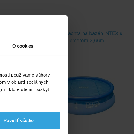
vé ošetrenie
Solárna plachta na bazén INTEX s
MINI Triplex
priemerom 3,66m
O cookies
k malý)
vnosti používame súbory
om v oblasti sociálnych
mi, ktoré ste im poskytli
Povoliť všetko