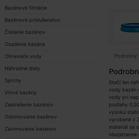
Bazénové filtrácie
Bazénové príslušenstvo
Čistenie bazénov
Osadenie bazéna
Podrobný 
Ohrievače vody
Náhradné diely
Podrobn
Sprchy
Stačí len na
vody bazén s
Vírivé bazény
vody pri nap
Zastrešenie bazénov
podlahy 0,3
vysokú stabi
Odzimovanie bazénov
vyrobené z 
materiál sa 
Zazimovanie bazénov
obojstranne