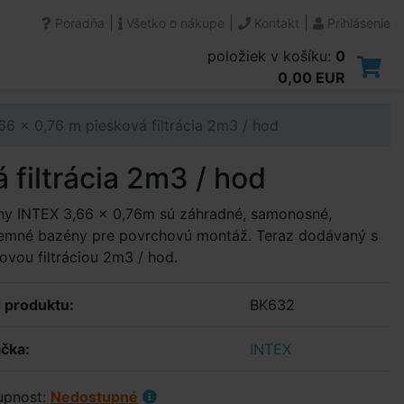
|
|
|
Poradňa
Všetko o nákupe
Kontakt
Prihlásenie
položiek v košíku:
0
0,00 EUR
6 x 0,76 m piesková filtrácia 2m3 / hod
filtrácia 2m3 / hod
ny INTEX 3,66 x 0,76m sú záhradné, samonosné,
emné bazény pre povrchovú montáž. Teraz dodávaný s
ovou filtráciou 2m3 / hod.
 produktu:
BK632
čka:
INTEX
upnost:
Nedostupné