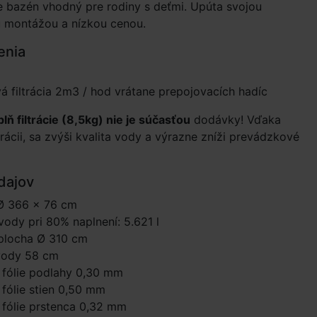
je bazén vhodný pre rodiny s deťmi. Upúta svojou
 montážou a nízkou cenou.
enia
á filtrácia 2m3 / hod vrátane prepojovacích hadíc
lň filtrácie (8,5kg) nie je súčasťou
dodávky! Vďaka
trácii, sa zvýši kvalita vody a výrazne zníži prevádzkové
dajov
Ø 366 × 76 cm
ody pri 80% naplnení: 5.621 l
plocha Ø 310 cm
vody 58 cm
 fólie podlahy 0,30 mm
fólie stien 0,50 mm
fólie prstenca 0,32 mm