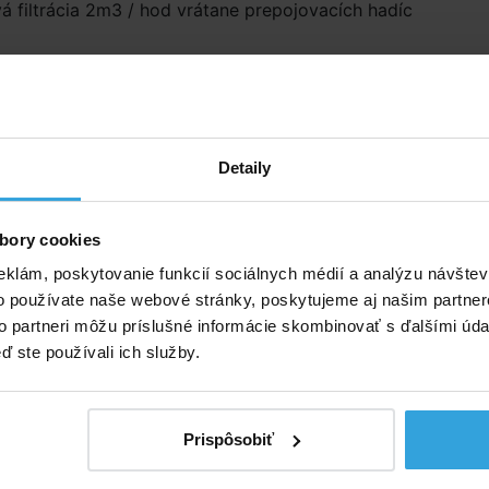
á filtrácia 2m3 / hod vrátane prepojovacích hadíc
né príslušenstvo (10)
tračný piesok 25kg
VI Základný set na chlóro
vody pre bazény do 10m3 (
Detaily
tablety, tester, plavá
bory cookies
eklám, poskytovanie funkcií sociálnych médií a analýzu návšte
o používate naše webové stránky, poskytujeme aj našim partner
to partneri môžu príslušné informácie skombinovať s ďalšími údaj
ď ste používali ich služby.
Prispôsobiť