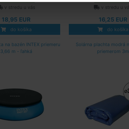
Skladom > 50 ks
Skladom > 50 k
v stredu u vás
v stredu u v
18,95 EUR
16,25 EUR
do košíka
do košíka
ta na bazén INTEX priemeru
Solárna plachta modrá 
3,66 m - ľahká
priemerom 3m