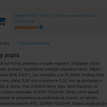
Bazén INTEX 3,66 x 0,76 m piesková filtrácia
2m3 / hod
Nedostupné
popis
Videoprezentácia
ý popis
fúknuť horný prstenec a bazén napustiť. Stúpajúci stĺpec
ám postaví. Vypúšťanie zaisťuje výpustný ventil. Objem
lnení 80% 5.621 l, čas montáže cca 15 minút. Hrúbka fólie
0 mm, steny 0,50 mm a prstence 0,32 mm sa postarajú o
litu a istotu. Dno a bočné steny tejto série bazénov sú
3 vrstiev materiálu SUPER-TOUGH®. Tento veľmi pevný
skladá az polyesterovej podkladovej tkaniny so silným,
 nalaminovanými PVC. SUPER-TOUGH®. Vďaka svojej pružn