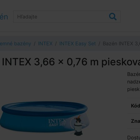
zén
emné bazény
INTEX
INTEX Easy Set
Bazén INTEX 3,6
INTEX 3,66 x 0,76 m piesková 
Bazé
nadz
piesk
Kód
Zna
Dost