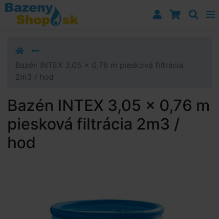
Prejsť k navigácii
Prejsť na obsah
Prejsť k bočnému stĺpci
Klávesové skratky
Bazén INTEX 3,05 x 0,76 m piesková filtrácia
2m3 / hod
Bazén INTEX 3,05 x 0,76 m
piesková filtrácia 2m3 /
hod