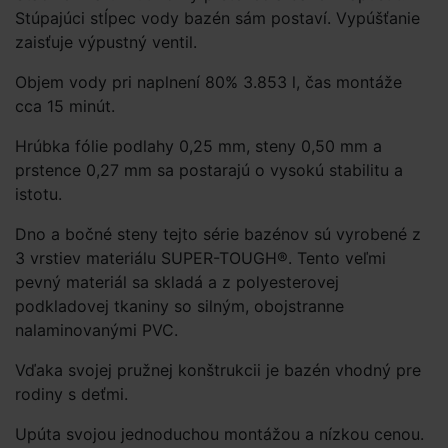
Stúpajúci stĺpec vody bazén sám postaví. Vypúšťanie
zaisťuje výpustný ventil.
Objem vody pri naplnení 80% 3.853 l, čas montáže
cca 15 minút.
Hrúbka fólie podlahy 0,25 mm, steny 0,50 mm a
prstence 0,27 mm sa postarajú o vysokú stabilitu a
istotu.
Dno a bočné steny tejto série bazénov sú vyrobené z
3 vrstiev materiálu SUPER-TOUGH®. Tento veľmi
pevný materiál sa skladá a z polyesterovej
podkladovej tkaniny so silným, obojstranne
nalaminovanými PVC.
Vďaka svojej pružnej konštrukcii je bazén vhodný pre
rodiny s deťmi.
Upúta svojou jednoduchou montážou a nízkou cenou.