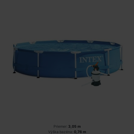
Priemer:
3,05 m
Výška bazéna:
0,76 m