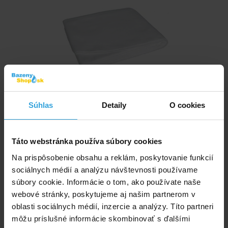
Skladom > 50 ks
Súhlas
Detaily
O cookies
v stredu u vás
20,38 EUR
Táto webstránka používa súbory cookies
do košíka
Na prispôsobenie obsahu a reklám, poskytovanie funkcií
sociálnych médií a analýzu návštevnosti používame
Krycia plachta na bazén INTEX priemeru 3,05m - ľahká
súbory cookie. Informácie o tom, ako používate naše
webové stránky, poskytujeme aj našim partnerom v
oblasti sociálnych médií, inzercie a analýzy. Títo partneri
môžu príslušné informácie skombinovať s ďalšími