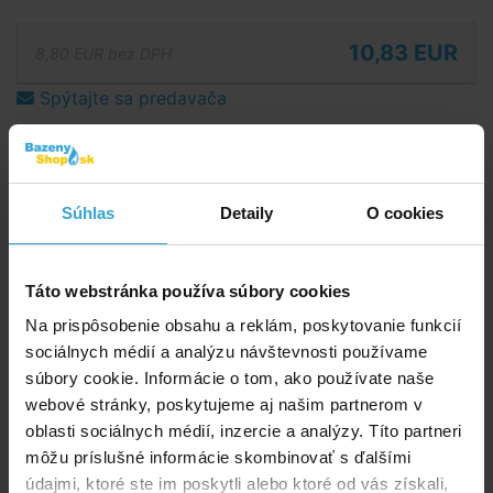
10,83 EUR
8,80 EUR bez DPH
Spýtajte sa predavača
Podrobný popis
Podrobný popis
Súhlas
Detaily
O cookies
Solárna plachta je určená iba pre bazény INTEX
s priemerom 3,05m. (priemer plachty je cca 2,90m
Táto webstránka používa súbory cookies
čo zodpovedá priemeru bazéna v hornej časti pri
hladine.)
Na prispôsobenie obsahu a reklám, poskytovanie funkcií
sociálnych médií a analýzu návštevnosti používame
Bublinková solárna plachta pláva na hladine, ohrieva
súbory cookie. Informácie o tom, ako používate naše
vodu a udržuje teplotu, čiastočne kryje proti spadu
webové stránky, poskytujeme aj našim partnerom v
nečistôt.
oblasti sociálnych médií, inzercie a analýzy. Títo partneri
môžu príslušné informácie skombinovať s ďalšími
Solárna plachta je vyrobená z bublinkovej
údajmi, ktoré ste im poskytli alebo ktoré od vás získali,
polyetylénovej tepelnoizolačnej plachty. Pláva na