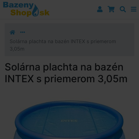
Prejsť k navigácii
Prejsť na obsah
Prejsť k bočnému stĺpci
Klávesové skratky
Solárna plachta na bazén INTEX s priemerom
3,05m
Solárna plachta na bazén
INTEX s priemerom 3,05m