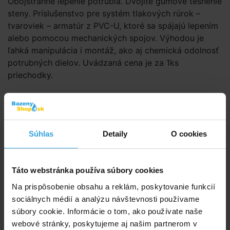
Obojstranné lepenie potrubia. Dvojité gumové tesnenie
steny. Príslušenstvo pre systém tlakových rúrok –
tvaroviek – armatúr z PVC-U, ktoré sa spájajú lepením
alebo pomocou mechanických spojov. Výhodou je
ľahká manipulácia i montáž, ako aj chemická odolnosť
potrubných dielov. Uvádzaná cena je za 1ks
priechodky.
Doporučené príslušenstvo (2)
Lepidlo Griffon Uni 100
Súhlas
Detaily
O cookies
Táto webstránka používa súbory cookies
Na prispôsobenie obsahu a reklám, poskytovanie funkcií
sociálnych médií a analýzu návštevnosti používame
súbory cookie. Informácie o tom, ako používate naše
webové stránky, poskytujeme aj našim partnerom v