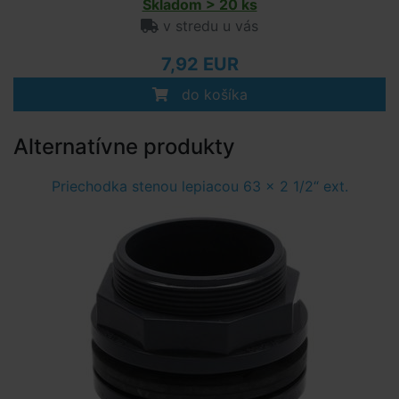
Skladom > 20 ks
v stredu u vás
7,92 EUR
do košíka
Alternatívne produkty
Priechodka stenou lepiacou 63 x 2 1/2“ ext.