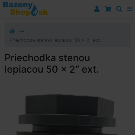
Prejsť k navigácii
Prejsť na obsah
Prejsť k bočnému stĺpci
Klávesové skratky
Priechodka stenou lepiacou 50 x 2“ ext.
Priechodka stenou
lepiacou 50 x 2“ ext.