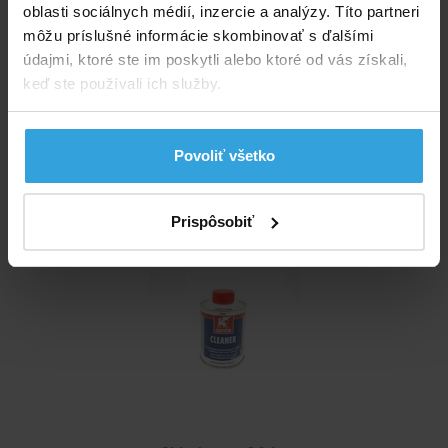
oblasti sociálnych médií, inzercie a analýzy. Títo partneri
môžu príslušné informácie skombinovať s ďalšími
Skladom > 20 ks
údajmi, ktoré ste im poskytli alebo ktoré od vás získali,
v stredu u vás
keď ste používali ich služby.
11,67 EUR
do košíka
Povoliť všetko
Čistič Griffon 125ml
Prispôsobiť