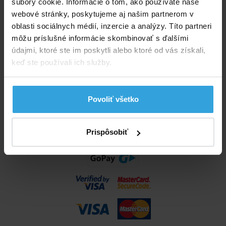
súbory cookie. Informácie o tom, ako používate naše
info@bazenyshop.sk
webové stránky, poskytujeme aj našim partnerom v
02 2057 0035
oblasti sociálnych médií, inzercie a analýzy. Títo partneri
môžu príslušné informácie skombinovať s ďalšími
Telefónne číslo neslúži na objednaní tovaru
údajmi, ktoré ste im poskytli alebo ktoré od vás získali,
Všetko o nákupe
keď ste používali ich služby.
Obchodné podmienky
Možnosti dopravy a platby
Povoliť všetko
Reklamácie
Odstúpenie od zmluvy
Nastavenia cookies
Prispôsobiť