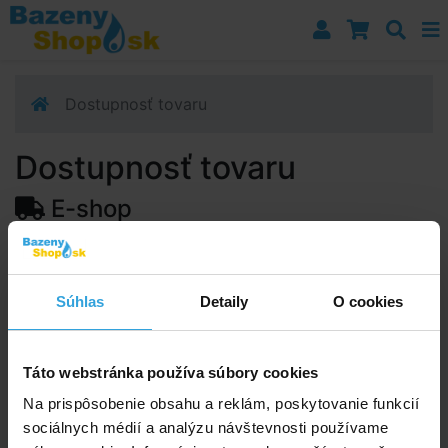
Prejsť k navigácii
Prejsť na obsah
Prejsť k bočnému stĺpci
Klávesové skratky
Dostupnosť tovaru
Dostupnosť tovaru
E-shop
Dostupnosť:
Skladom 4 ks
Predpokladaný termín doručenia na vašu adresu alebo
Súhlas
Detaily
O cookies
výdajné miesto:
12.08.2026
Upozorňujeme, zo termín doručenia je orientačná a
môže sa zmeniť.
Táto webstránka používa súbory cookies
Na prispôsobenie obsahu a reklám, poskytovanie funkcií
sociálnych médií a analýzu návštevnosti používame
Poradíme vám!