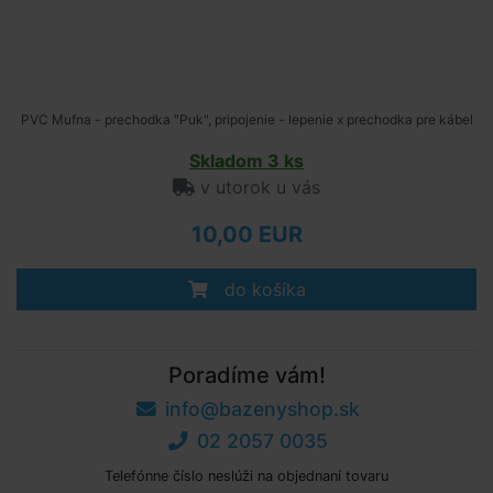
PVC Mufna - prechodka "Puk", pripojenie - lepenie x prechodka pre kábel
Skladom 3 ks
v utorok u vás
10,00 EUR
do košíka
Poradíme vám!
info@bazenyshop.sk
02 2057 0035
Telefónne číslo neslúži na objednaní tovaru