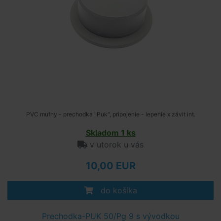
PVC mufny - prechodka "Puk", pripojenie - lepenie x závit int.
Skladom 1 ks
v utorok u vás
10,00 EUR
do košíka
Prechodka-PUK 50/Pg 9 s vývodkou