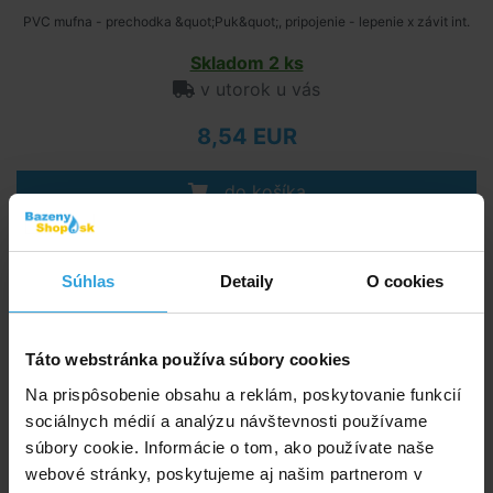
PVC mufna - prechodka &quot;Puk&quot;, pripojenie - lepenie x závit int.
Skladom 2 ks
v utorok u vás
8,54 EUR
do košíka
Prechodka-PUK 50/3/4“ int.
Súhlas
Detaily
O cookies
Táto webstránka používa súbory cookies
Na prispôsobenie obsahu a reklám, poskytovanie funkcií
sociálnych médií a analýzu návštevnosti používame
súbory cookie. Informácie o tom, ako používate naše
webové stránky, poskytujeme aj našim partnerom v