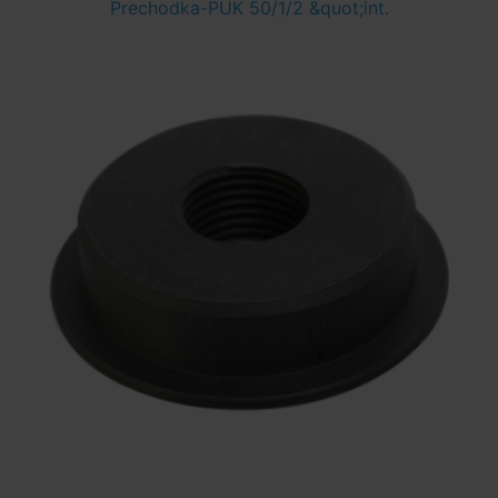
Prechodka-PUK 50/1/2 &quot;int.