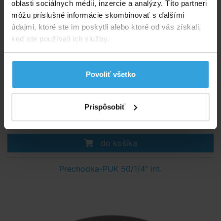
oblasti sociálnych médií, inzercie a analýzy. Títo partneri
môžu príslušné informácie skombinovať s ďalšími
údajmi, ktoré ste im poskytli alebo ktoré od vás získali,
keď ste používali ich služby.
PVC mufny - prechodka "Puk", pripojenie - lepenie x závit int.
Povoliť všetko
Skladom 1 ks
v utorok u vás
Prispôsobiť
8,54 EUR
do košíka
Prechodka-PUK 50/1/4“ int.