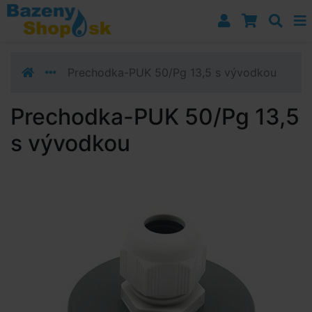
Prejsť k navigácii
Prejsť na obsah
Prejsť k bočnému stĺpci
Klávesové skratky
Prechodka-PUK 50/Pg 13,5 s vývodkou
Prechodka-PUK 50/Pg 13,5
s vývodkou