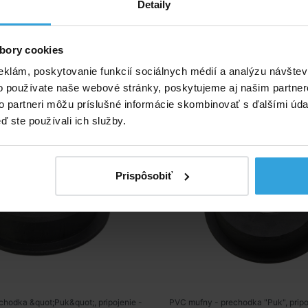
do košíka
do košíka
Detaily
ívne produkty
bory cookies
a-PUK 50/1/2 &quot;int.
Prechodka-PUK 50/3/
eklám, poskytovanie funkcií sociálnych médií a analýzu návšte
o používate naše webové stránky, poskytujeme aj našim partner
to partneri môžu príslušné informácie skombinovať s ďalšími údaj
ď ste používali ich služby.
Prispôsobiť
hodka &quot;Puk&quot;, pripojenie -
PVC mufny - prechodka "Puk", pripoj