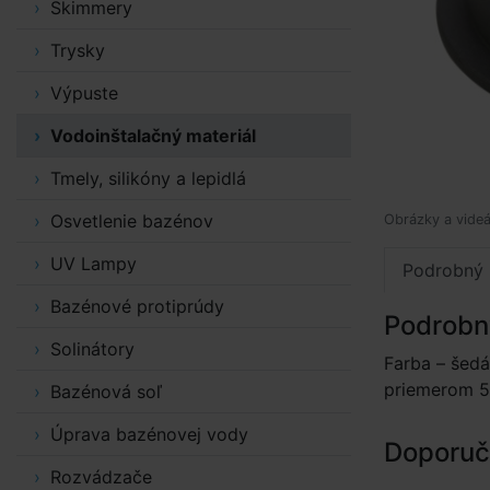
Skimmery
Trysky
Výpuste
Vodoinštalačný materiál
Tmely, silikóny a lepidlá
Osvetlenie bazénov
Obrázky a videá
UV Lampy
Podrobný 
Bazénové protiprúdy
Podrobn
Solinátory
Farba – šedá
priemerom 5
Bazénová soľ
Úprava bazénovej vody
Doporuče
Rozvádzače