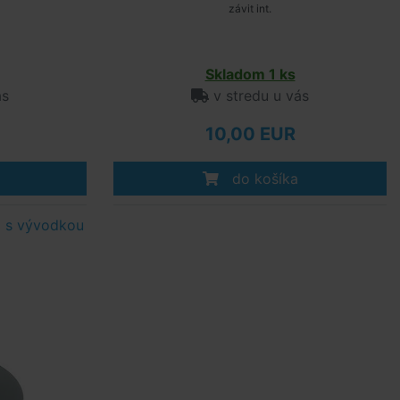
závit int.
Skladom 1 ks
ás
v stredu u vás
10,00 EUR
do košíka
 s vývodkou