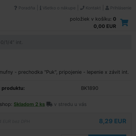
|
|
|
Poradňa
Všetko o nákupe
Kontakt
Prihlásenie
položiek v košíku:
0
0,00 EUR
/1/4“ int.
ufny - prechodka "Puk", pripojenie - lepenie x závit int.
 produktu:
BK1890
shop:
Skladom 2 ks
v stredu u vás
8,29 EUR
4 EUR bez DPH