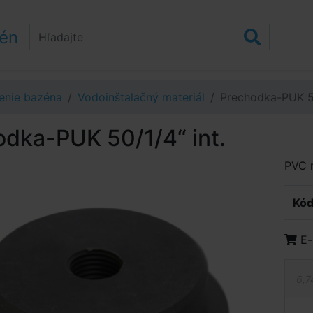
zén
enie bazéna
Vodoinštalačný materiál
Prechodka-PUK 50
dka-PUK 50/1/4“ int.
PVC m
Kód
E-
6,7