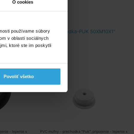
O cookies
4“ int.
Prechodka-PUK 50XM10X1"
vnosti používame súbory
om v oblasti sociálnych
mi, ktoré ste im poskytli
Povoliť všetko
enie - lepenie x
PVC mufny - prechodka "Puk", pripojenie - lepenie x