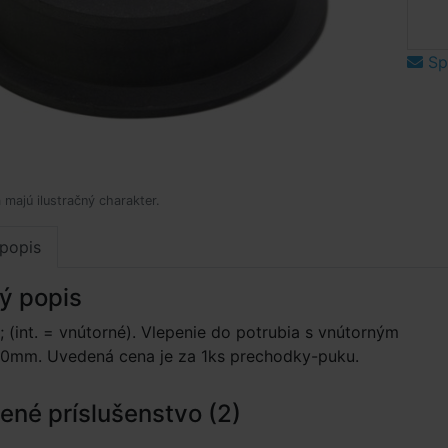
Spý
 majú ilustračný charakter.
popis
ý popis
; (int. = vnútorné). Vlepenie do potrubia s vnútorným
0mm. Uvedená cena je za 1ks prechodky-puku.
né príslušenstvo (2)