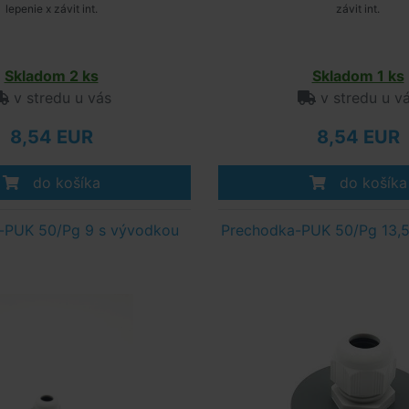
lepenie x závit int.
závit int.
Skladom 2 ks
Skladom 1 ks
v stredu u vás
v stredu u v
8,54 EUR
8,54 EUR
do košíka
do košíka
-PUK 50/Pg 9 s vývodkou
Prechodka-PUK 50/Pg 13,5