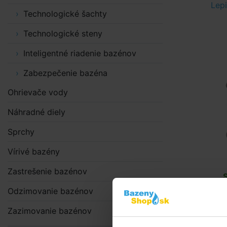
Lepi
Technologické šachty
Technologické steny
Inteligentné riadenie bazénov
Zabezpečenie bazéna
Ohrievače vody
Náhradné diely
Sprchy
Vírivé bazény
Zastrešenie bazénov
Odzimovanie bazénov
Zazimovanie bazénov