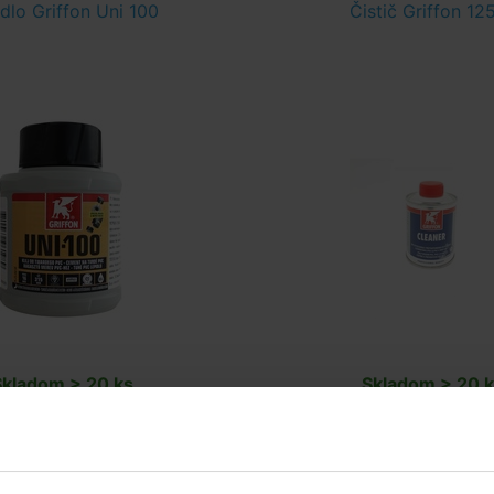
dlo Griffon Uni 100
Čistič Griffon 12
Skladom > 20 ks
Skladom > 20 k
v stredu u vás
v stredu u v
11,67 EUR
7,92 EUR