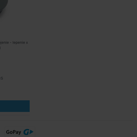
enie - lepenie x
l
ás