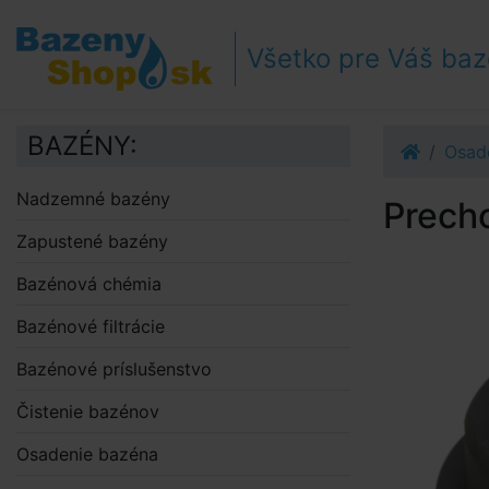
Prejsť k navigácii
Prejsť na obsah
Všetko pre Váš ba
Prejsť k bočnému stĺpci
Klávesové skratky
BAZÉNY:
Osad
Nadzemné bazény
Precho
Zapustené bazény
Bazénová chémia
Bazénové filtrácie
Bazénové príslušenstvo
Čistenie bazénov
Osadenie bazéna