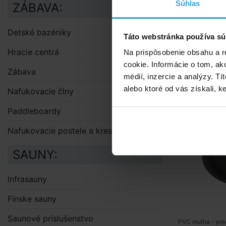
Súhlas
ZÁBAVA:
Alternat
Detské bazéniky
Táto webstránka používa sú
Hracie centrá
Prechodk
Na prispôsobenie obsahu a r
cookie. Informácie o tom, ak
Zábava
médií, inzercie a analýzy. Tí
alebo ktoré od vás získali, ke
Nafukovacie člny
Paddleboardy
Nafukovacie postele a kreslá
SAUNY:
Infrasauny
Fínske sauny
Saunové príslušenstvo
PVC mufna - prec