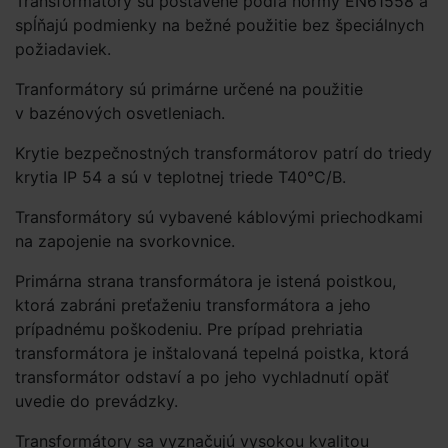
Transformátory sú postavené podľa normy EN61558 a
spĺňajú podmienky na bežné použitie bez špeciálnych
požiadaviek.
Tranformátory sú primárne určené na použitie
v bazénových osvetleniach.
Krytie bezpečnostných transformátorov patrí do triedy
krytia IP 54 a sú v teplotnej triede T40°C/B.
Transformátory sú vybavené káblovými priechodkami
na zapojenie na svorkovnice.
Primárna strana transformátora je istená poistkou,
ktorá zabráni preťaženiu transformátora a jeho
prípadnému poškodeniu. Pre prípad prehriatia
transformátora je inštalovaná tepelná poistka, ktorá
transformátor odstaví a po jeho vychladnutí opäť
uvedie do prevádzky.
Transformátory sa vyznačujú vysokou kvalitou