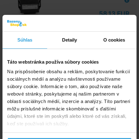
58,13 EUR
Bezpečnostný transformátor 200W so
svorkovnicou
Súhlas
Detaily
O cookies
Skladom 5 ks
vo štvrtok u vás
Táto webstránka používa súbory cookies
72,92 EUR
Na prispôsobenie obsahu a reklám, poskytovanie funkcií
sociálnych médií a analýzu návštevnosti používame
do košíka
súbory cookie. Informácie o tom, ako používate naše
webové stránky, poskytujeme aj našim partnerom v
Bezpečnostný transformátor 300W so
oblasti sociálnych médií, inzercie a analýzy. Títo partneri
svorkovnicou
môžu príslušné informácie skombinovať s ďalšími
údajmi, ktoré ste im poskytli alebo ktoré od vás získali,
Skladom 2 ks
keď ste používali ich služby.
vo štvrtok u vás
90,83 EUR