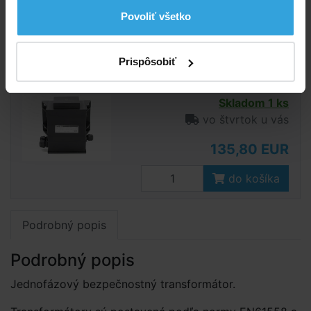
Povoliť všetko
do košíka
Bezpečnostný transformátor 600W so
Prispôsobiť
svorkovnicou
Skladom 1 ks
vo štvrtok u vás
135,80 EUR
do košíka
Podrobný popis
Podrobný popis
Jednofázový bezpečnostný transformátor.