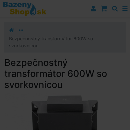
Prejsť k navigácii
Prejsť na obsah
Prejsť k bočnému stĺpci
Klávesové skratky
Bezpečnostný transformátor 600W so
svorkovnicou
Bezpečnostný
transformátor 600W so
svorkovnicou