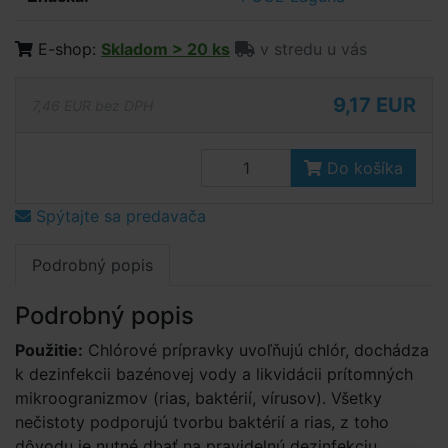
E-shop:
Skladom > 20 ks
v stredu u vás
9,17 EUR
7,46 EUR bez DPH
Do košíka
Spýtajte sa predavača
Podrobný popis
Podrobný popis
Použitie:
Chlórové prípravky uvoľňujú chlór, dochádza
k dezinfekcii bazénovej vody a likvidácii prítomných
mikroogranizmov (rias, baktérií, vírusov). Všetky
nečistoty podporujú tvorbu baktérií a rias, z toho
dôvodu je nutné dbať na pravidelnú dezinfekciu.