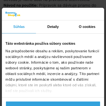
Návod na použitie:
Prípravok sa dávkuje priamo do
bazéna po rozpustení vo vedre alebo do zberača
(skimmera) pri zapnutom filtračnom zariadení. Pri
napustení bazéna – 13 g/m3 vody (1 rovná polievková
Súhlas
Detaily
O cookies
lyžica). Pri pravidelnej prevádzke – 6 g/m3 vody
(1 kávová lyžička)
Používajte biocídne prípravky bezpečne. Pred
Táto webstránka používa súbory cookies
použitím vždy prečítajte údaje na obale a pripojené
Na prispôsobenie obsahu a reklám, poskytovanie funkcií
informácie o prípravku!
sociálnych médií a analýzu návštevnosti používame
súbory cookie. Informácie o tom, ako používate naše
Parametry
webové stránky, poskytujeme aj našim partnerom v
oblasti sociálnych médií, inzercie a analýzy. Títo partneri
Značka:
POOL-Lagúna
môžu príslušné informácie skombinovať s ďalšími
údajmi, ktoré ste im poskytli alebo ktoré od vás získali,
keď ste používali ich služby.
Dokumenty na stiahnutie
Etiketa POOL Chlór štart