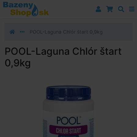
Prejsť k navigácii
Prejsť na obsah
Prejsť k bočnému stĺpci
Klávesové skratky
POOL-Laguna Chlór štart 0,9kg
POOL-Laguna Chlór štart
0,9kg