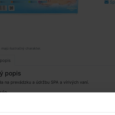
Spý
 majú ilustračný charakter.
popis
ý popis
a na prevádzku a údržbu SPA a vírivých vaní.
uje
r spray
– kvapalný prípravok určený na odstránenie
mechanických nečistôt, vápenatých usadenín a hrdzavých
en bazéna.