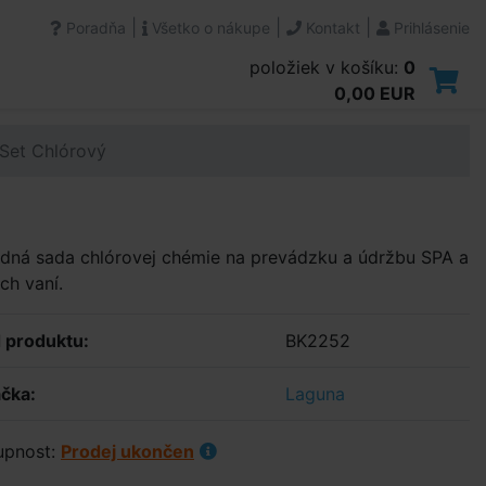
|
|
|
Poradňa
Všetko o nákupe
Kontakt
Prihlásenie
položiek v košíku:
0
0,00 EUR
 Set Chlórový
dná sada chlórovej chémie na prevádzku a údržbu SPA a
ých vaní.
 produktu:
BK2252
čka:
Laguna
upnost:
Prodej ukončen