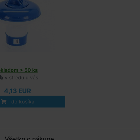
Skladom > 50 ks
v stredu u vás
4,13 EUR
do košíka
Všetko o nákupe