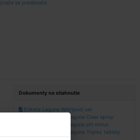
tajte sa predavača
Dokumenty na stiahnutie
Etiketa Laguna Whirlpool set
Bezpečnostný list Laguna Clear spray
Bezpečnostný list Laguna pH mínus
Bezpečnostný list Laguna Triplex tablety