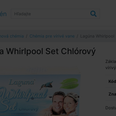
zén
nová chémia
Chémia pre vírivé vane
Lagúna Whirlpool
 Whirlpool Set Chlórový
Zákla
víriv
Kód
Zna
Dost