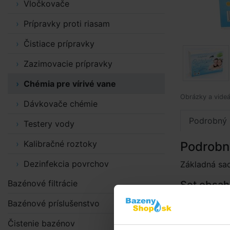
Vločkovače
Prípravky proti riasam
Čistiace prípravky
Zazimovacie prípravky
Chémia pre vírivé vane
Obrázky a videá
Dávkovače chémie
Podrobný 
Testery vody
Kalibračné roztoky
Podrobn
Dezinfekcia povrchov
Základná sad
Bazénové filtrácie
Set obsah
Laguna clea
Bazénové príslušenstvo
mastných a 
Čistenie bazénov
škvŕn zo sti