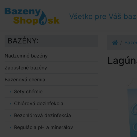
Prejsť k navigácii
Prejsť na obsah
Všetko pre Váš ba
Prejsť k bočnému stĺpci
Klávesové skratky
BAZÉNY:
Bazé
Nadzemné bazény
Lagúna
Zapustené bazény
Bazénová chémia
Sety chémie
Chlórová dezinfekcia
Bezchlórová dezinfekcia
Regulácia pH a minerálov