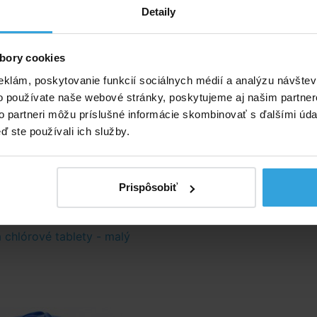
Detaily
mínus
– prípravok určenia na zníženie hodnoty pH bazénov
a hodnota vody je v rozmedzí medzi 6,8–7,6
bory cookies
Triplex tablety
– tablety slúžia ako dezinfekčný prípravok
eklám, poskytovanie funkcií sociálnych médií a analýzu návšte
ónnu priebežnú údržbu vody. Umožňuje vyvločkovanie
o používate naše webové stránky, poskytujeme aj našim partner
viduje riasy a zabraňuje ich rastu.
to partneri môžu príslušné informácie skombinovať s ďalšími údaj
er 4v1
– slúži na meranie hodnôt pH, obsahu chlóru
ď ste používali ich služby.
 voľného) a celkovej alkalinity v bazénovej vode. Obsahuje
prúžkov.
Prispôsobiť
né príslušenstvo (1)
 chlórové tablety - malý