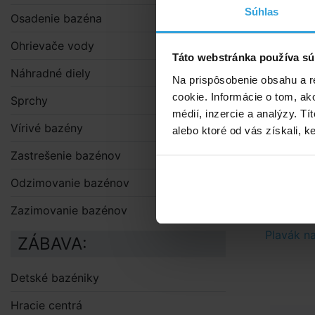
Súhlas
Osadenie bazéna
Laguna pH 
vody. Ideáln
Ohrievače vody
Táto webstránka používa sú
Laguna MINI 
Náhradné diely
Na prispôsobenie obsahu a r
pre celosez
cookie. Informácie o tom, ak
Sprchy
nečistôt, lik
médií, inzercie a analýzy. Tí
Vírivé bazény
Laguna test
alebo ktoré od vás získali, ke
(celkového +
Zastrešenie bazénov
10 meracích 
Odzimovanie bazénov
Doporuče
Zazimovanie bazénov
Plavák na
ZÁBAVA:
Detské bazéniky
Hracie centrá