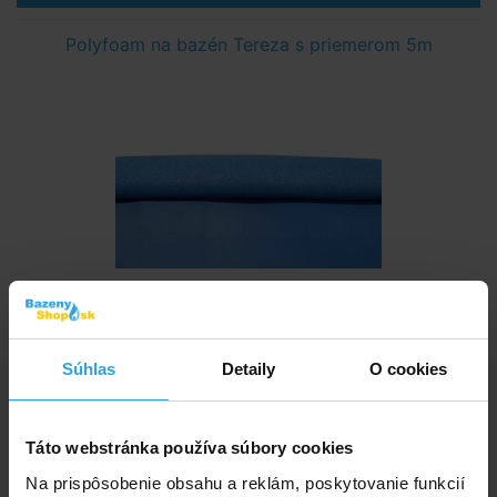
Polyfoam na bazén Tereza s priemerom 5m
cca 14dní
Súhlas
Detaily
O cookies
107,50 EUR
do košíka
Táto webstránka používa súbory cookies
I.Základní set na chlórové ošetrenie vody (Triplex
Na prispôsobenie obsahu a reklám, poskytovanie funkcií
tablety, pH-, pH +, tester, plavák)