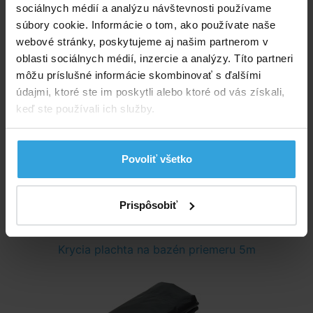
sociálnych médií a analýzu návštevnosti používame
súbory cookie. Informácie o tom, ako používate naše
webové stránky, poskytujeme aj našim partnerom v
oblasti sociálnych médií, inzercie a analýzy. Títo partneri
môžu príslušné informácie skombinovať s ďalšími
údajmi, ktoré ste im poskytli alebo ktoré od vás získali,
keď ste používali ich služby.
Skladom > 50 ks
vo štvrtok u vás
Povoliť všetko
34,17 EUR
Prispôsobiť
do košíka
Krycia plachta na bazén priemeru 5m