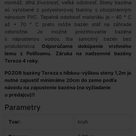
montáž, dlhá životnosť, veľká odolnosť. Steny bazéna
sú vyrobené z polyesterovej tkaniny s obojstranným
nánosom PVC. Tepelná odolnosť materiálu je – 40 ° C
až + 70 ° C preto môže bazén stáť na záhrade
celoročne. Je možné prezimovanie bazéna
s napustenou vodou. Iba samotný bazén bez
príslušenstva.
Odporúčame dokúpenie vrchného
lemu z Polifoamu.
Záruka na nadzemné bazény
Tereza 4 roky.
POZOR bazény Tereza s hĺbkou-výškou steny 1,2m je
nutné zapustiť minimálne 20cm do zeme podľa
návodu na zapustenie bazéna (na vyžiadanie
u predajcu)!!
Parametry
Tvar:
kruh