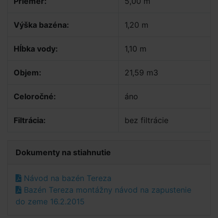
Priemer:
5,00 m
Výška bazéna:
1,20 m
Hĺbka vody:
1,10 m
Objem:
21,59 m3
Celoročné:
áno
Filtrácia:
bez filtrácie
Dokumenty na stiahnutie
Návod na bazén Tereza
Bazén Tereza montážny návod na zapustenie
do zeme 16.2.2015