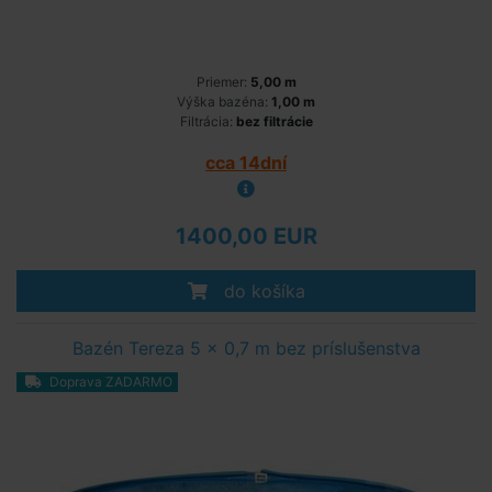
Priemer:
5,00 m
Výška bazéna:
1,00 m
Filtrácia:
bez filtrácie
cca 14dní
1400,00 EUR
do košíka
Bazén Tereza 5 x 0,7 m bez príslušenstva
Doprava ZADARMO