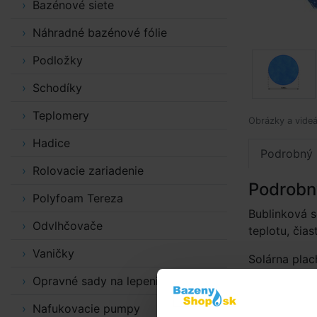
Bazénové siete
Náhradné bazénové fólie
Podložky
Schodíky
Teplomery
Obrázky a videá
Hadice
Podrobný 
Rolovacie zariadenie
Podrobn
Polyfoam Tereza
Bublinková s
Odvlhčovače
teplotu, čias
Vaničky
Solárna plac
nej fólie.
Opravné sady na lepenie
Použitie
Nafukovacie pumpy