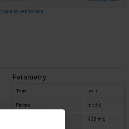
tajte sa predavača
Parametry
Tvar:
kruh
Farba:
modrá
­
Hrúbka:
400 mic