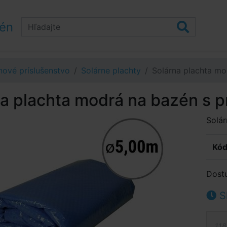
zén
ové príslušenstvo
Solárne plachty
Solárna plachta m
na plachta modrá na bazén s 
Solár
Kód
Dost
S
118