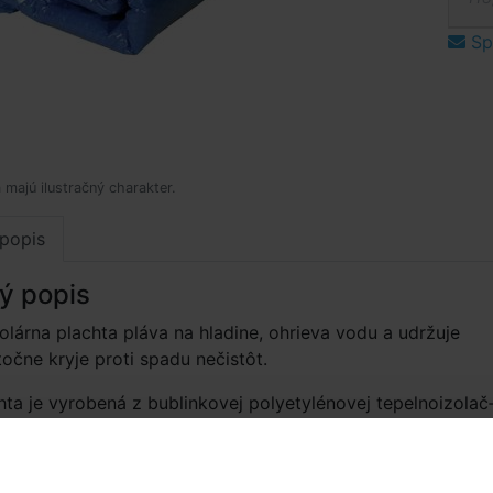
Spý
 majú ilustračný charakter.
popis
ý popis
olárna plachta pláva na hladine, ohrieva vodu a udržuje
točne kryje proti spadu nečistôt.
hta je vyrobená z bublinkovej polyetylénovej tepelnoizolač