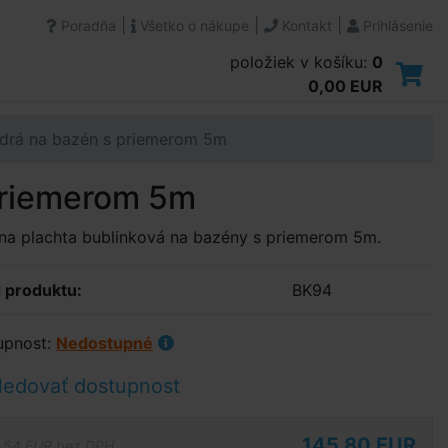
|
|
|
Poradňa
Všetko o nákupe
Kontakt
Prihlásenie
položiek v košíku:
0
0,00 EUR
odrá na bazén s priemerom 5m
priemerom 5m
na plachta bublinková na bazény s priemerom 5m.
 produktu:
BK94
upnost:
Nedostupné
ledovať dostupnost
145,80 EUR
,54 EUR bez DPH