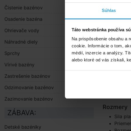
Plachtu
Čistenie bazénov
Súhlas
chemick
solárny
Osadenie bazéna
Solárnu
Táto webstránka používa sú
Ohrievače vody
voľne p
šošovky
Na prispôsobenie obsahu a r
Náhradné diely
Plachtu
cookie. Informácie o tom, ak
Sprchy
tým jej
médií, inzercie a analýzy. Tí
alebo ktoré od vás získali, ke
Zazimova
Vírivé bazény
Na zimu je n
Zastrešenie bazénov
všetkých neč
Odzimovanie bazénov
Nepoužívajte
umiestnite 
Zazimovanie bazénov
Rozmery
ZÁBAVA:
Sila pl
Prieme
Detské bazéniky
Rozmer