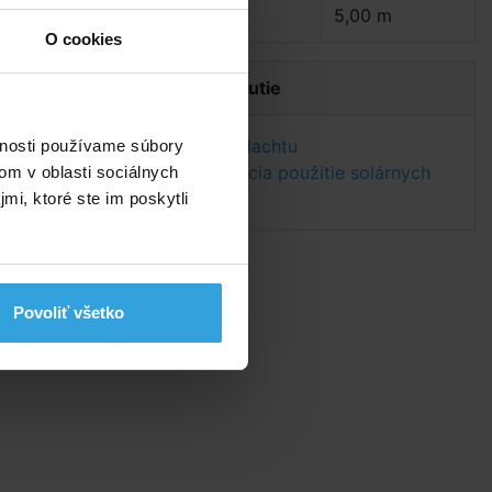
Priemer plachty:
5,00 m
O cookies
a
Dokumenty na stiahnutie
y
o
Návod na solárnu plachtu
vnosti používame súbory
Technická špecifikácia použitie solárnych
om v oblasti sociálnych
plachiet
mi, ktoré ste im poskytli
Povoliť všetko
tu