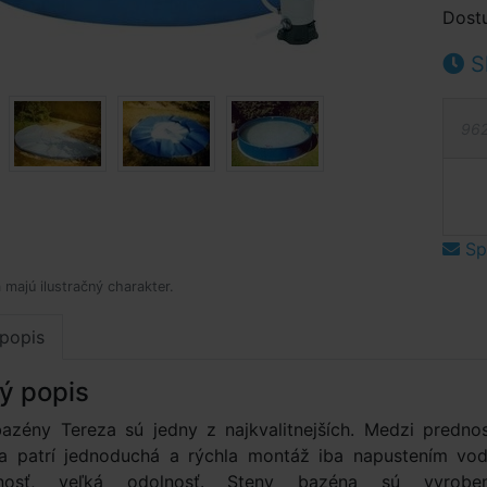
Dost
S
962
Spý
 majú ilustračný charakter.
popis
ý popis
zény Tereza sú jedny z najkvalitnejších. Medzi prednos
a patrí jednoduchá a rýchla montáž iba napustením vod
tnosť, veľká odolnosť. Steny bazéna sú vyrobe