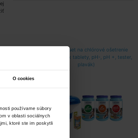
ej
iť
 s priemerom
I.Základní set na chlórové ošetrenie
vody (Triplex tablety, pH-, pH +, tester,
plavák)
O cookies
vnosti používame súbory
om v oblasti sociálnych
mi, ktoré ste im poskytli