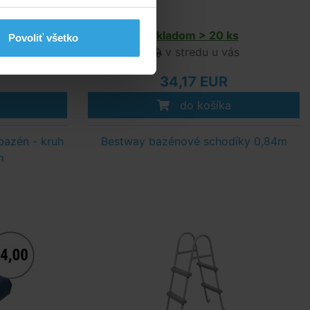
Skladom > 20 ks
Povoliť všetko
v stredu u vás
34,17 EUR
do košíka
bazén - kruh
Bestway bazénové schodíky 0,84m
m