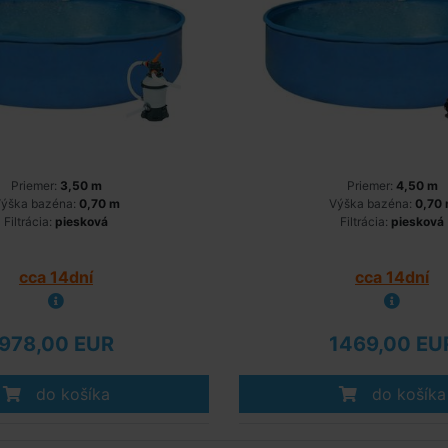
Priemer:
3,50 m
Priemer:
4,50 m
ýška bazéna:
0,70 m
Výška bazéna:
0,70
Filtrácia:
piesková
Filtrácia:
piesková
cca 14dní
cca 14dní
978,00 EUR
1469,00 EU
do košíka
do košíka