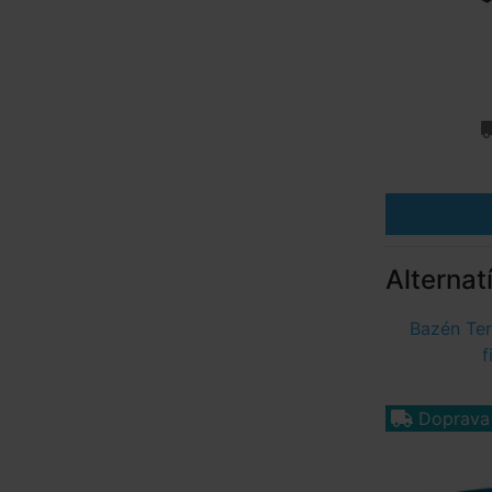
Alternat
Bazén Ter
f
Doprav