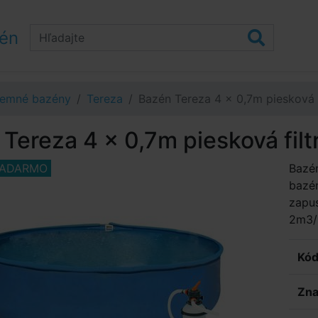
zén
emné bazény
Tereza
Bazén Tereza 4 x 0,7m piesková 
Tereza 4 x 0,7m piesková fil
ZADARMO
Bazé
bazén
zapus
2m3/
Kód
Zna