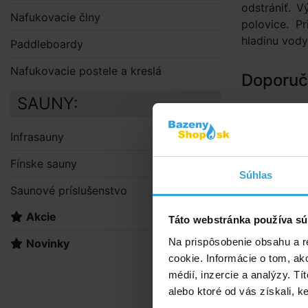
odstrániť. 
Nafukovacie člny
polovice. P
hladinu vod
Paddleboardy
Nafukovacie postele a kreslá
Doporuče
SAUNY:
Fil
Infrasauny
Fínske sauny
Súhlas
Saunové príslušenstvo
Akcie
Táto webstránka používa sú
Na prispôsobenie obsahu a r
Novinky
cookie. Informácie o tom, ak
médií, inzercie a analýzy. Tí
alebo ktoré od vás získali, ke