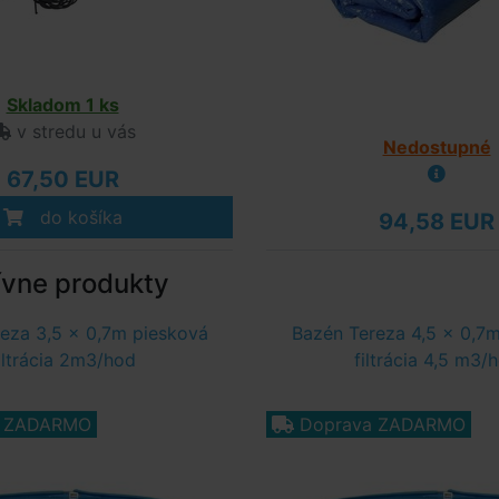
Skladom 1 ks
v stredu u vás
Nedostupné
67,50 EUR
do košíka
94,58 EUR
ívne produkty
eza 3,5 x 0,7m piesková
Bazén Tereza 4,5 x 0,7
iltrácia 2m3/hod
filtrácia 4,5 m3/
a ZADARMO
Doprava ZADARMO