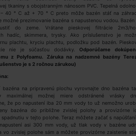
ovej tkaniny s obojstranným nánosom PVC. Tepelná odolno
e – 40 ° C až + 70 ° C preto môže bazén stáť na záhra
Je možné prezimovanie bazéna s napustenou vodou. Bazén 
stiť do zeme. Vrátane pieskovej filtrácie 2m3/ho
ch hadíc, skimmera, trysky. Ako príslušenstvo je mož
árnu plachtu, kryciu plachtu, podložku pod bazén. Piesko
rácie nie je súčasťou dodávky.
Odporúčame dokúpen
emu z Polyfoamu.
Záruka na nadzemné bazény Tere
lušenstvo je s 2 ročnou zárukou)
éna:
í bazéna na pripravenú plochu vyrovnajte dno bazéna ta
v maximálnej možnej miere odstránené vrásky dn
e, že po napustení iba 20 mm vody to už nemožno urobi
teny bazéna do približne zvislej polohy a provizórne i
ti spadnutiu v tejto polohe. Teraz môžete začať s napúšťan
napustení asi 300 mm vody, už tlak vody v bazéne udr
 vo zvislej polohe sám a môžete provizórne zaistenie sti