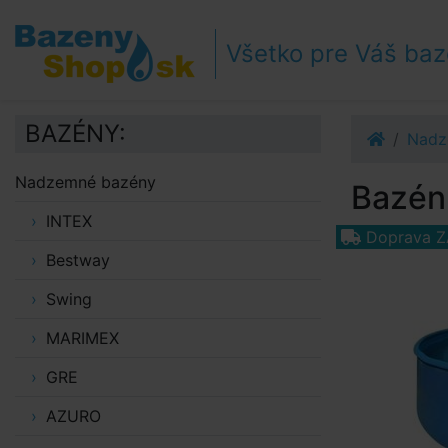
Prejsť k navigácii
Prejsť na obsah
Všetko pre Váš ba
Prejsť k bočnému stĺpci
Klávesové skratky
BAZÉNY:
Nadz
Nadzemné bazény
Bazén 
INTEX
Doprava 
Bestway
Swing
MARIMEX
GRE
AZURO