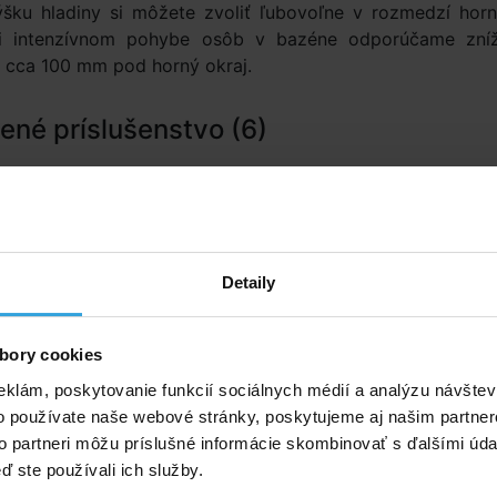
Výšku hladiny si môžete zvoliť ľubovoľne v rozmedzí horn
ri intenzívnom pohybe osôb v bazéne odporúčame zníž
y cca 100 mm pod horný okraj.
né príslušenstvo (6)
tračný piesok 25kg
Polyfoam na bazén Tereza
4m
Detaily
bory cookies
eklám, poskytovanie funkcií sociálnych médií a analýzu návšte
o používate naše webové stránky, poskytujeme aj našim partner
to partneri môžu príslušné informácie skombinovať s ďalšími údaj
ď ste používali ich služby.