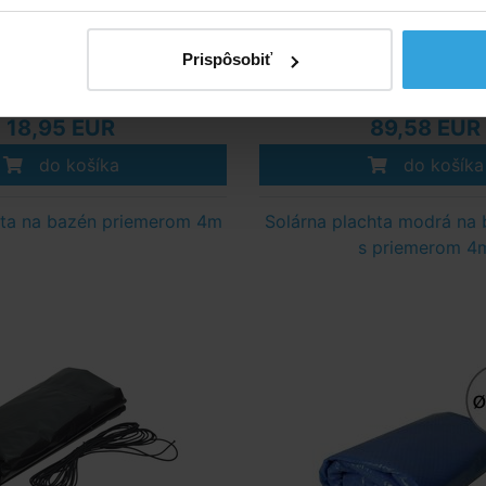
Skladom > 50 ks
cca 14dní
Prispôsobiť
v stredu u vás
18,95 EUR
89,58 EUR
do košíka
do košíka
hta na bazén priemerom 4m
Solárna plachta modrá na 
s priemerom 4