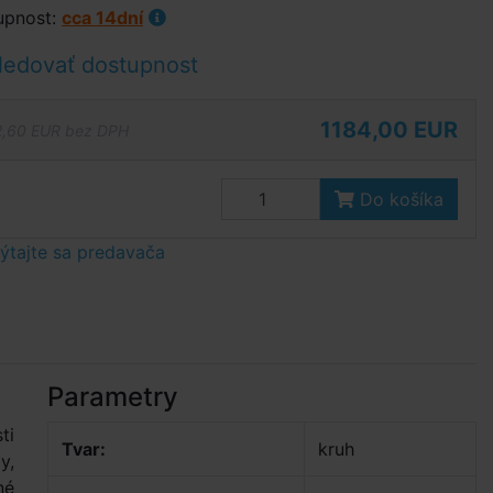
upnost:
cca 14dní
ledovať dostupnost
1184,00 EUR
,60 EUR bez DPH
Do košíka
tajte sa predavača
Parametry
ti
Tvar:
kruh
y,
né