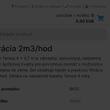
|
|
|
Poradňa
Všetko o nákupe
Kontakt
Prihlásenie
položiek v košíku:
0
0,00 EUR
filtrácia 2m3/hod
trácia 2m3/hod
n Tereza 4 x 0,7 m je záhradný, samonosný, nadzemný
 špičkovej kvality pre povrchovú montáž s možnosťou
tenia do zeme. Set obsahuje bazén a pieskovú filtráciu
hod. Záruka na nadzemné bazény Tereza 4 roky.
 produktu:
BK50
čka:
Kontis