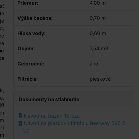
Priemer:
4,00 m
sť
de
Výška bazéna:
0,70 m
je
d,
Hĺbka vody:
0,60 m
né
vá
Objem:
7,54 m3
ie
za
Celoročné:
áno
Filtrácia:
piesková
k,
a.
Dokumenty na stiahnutie
ť!
ch
Návod na bazén Tereza
ím
Návod na pieskovú filtráciu Bestway 58515
ží
- CZ
en