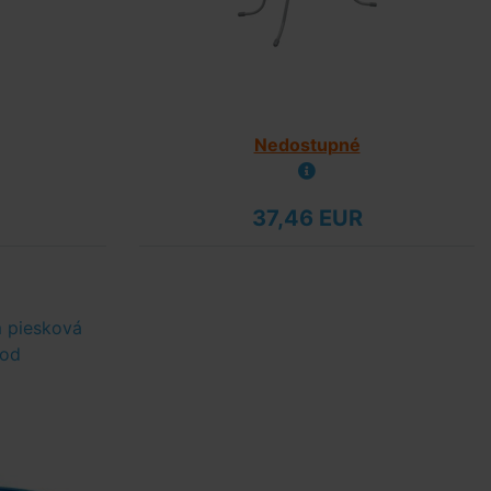
Nedostupné
37,46 EUR
m piesková
hod