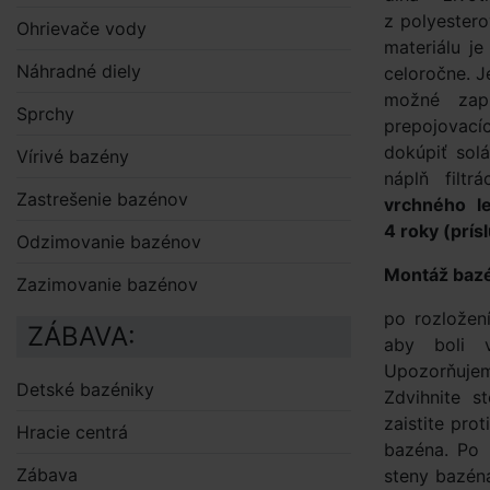
z polyester
Ohrievače vody
materiálu j
Náhradné diely
celoročne. 
možné zapu
Sprchy
prepojovací
dokúpiť sol
Vírivé bazény
náplň filt
Zastrešenie bazénov
vrchného l
4 roky (prís
Odzimovanie bazénov
Montáž baz
Zazimovanie bazénov
po rozložen
ZÁBAVA:
aby boli 
Upozorňujem
Detské bazéniky
Zdvihnite s
zaistite pro
Hracie centrá
bazéna. Po 
Zábava
steny bazéna