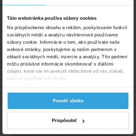
do košíka
Táto webstránka používa súbory cookies
Polyfoam na bazén Tereza o priemere 3,5m
Na prispôsobenie obsahu a reklám, poskytovanie funkcií
sociálnych médií a analýzu návštevnosti používame
súbory cookie. Informácie o tom, ako používate naše
webové stránky, poskytujeme aj našim partnerom v
oblasti sociálnych médií, inzercie a analýzy. Títo partneri
môžu príslušné informácie skombinovať s ďalšími
údajmi, ktoré ste im poskytli alebo ktoré od vás získali,
keď ste používali ich služby.
cca 14dní
Povoliť všetko
74,96 EUR
Prispôsobiť
do košíka