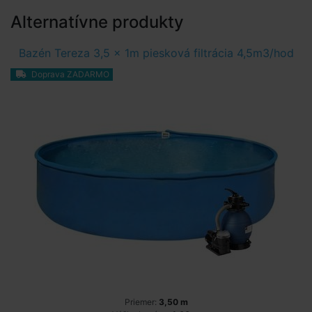
Alternatívne produkty
Bazén Tereza 3,5 x 1m piesková filtrácia 4,5m3/hod
Doprava ZADARMO
Priemer:
3,50 m