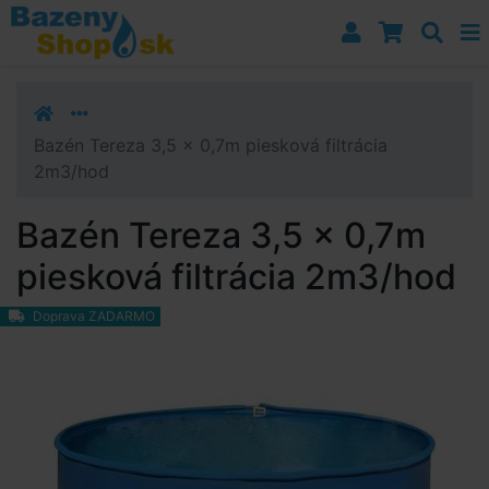
Prejsť k navigácii
Prejsť na obsah
Prejsť k bočnému stĺpci
Klávesové skratky
Bazén Tereza 3,5 x 0,7m piesková filtrácia
2m3/hod
Bazén Tereza 3,5 x 0,7m
piesková filtrácia 2m3/hod
Doprava ZADARMO