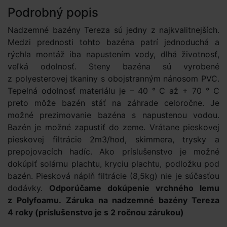
Podrobný popis
Nadzemné bazény Tereza sú jedny z najkvalitnejších.
Medzi prednosti tohto bazéna patrí jednoduchá a
rýchla montáž iba napustením vody, dlhá životnosť,
veľká odolnosť. Steny bazéna sú vyrobené
z polyesterovej tkaniny s obojstranným nánosom PVC.
Tepelná odolnosť materiálu je – 40 ° C až + 70 ° C
preto môže bazén stáť na záhrade celoročne. Je
možné prezimovanie bazéna s napustenou vodou.
Bazén je možné zapustiť do zeme. Vrátane pieskovej
pieskovej filtrácie 2m3/hod, skimmera, trysky a
prepojovacích hadíc. Ako príslušenstvo je možné
dokúpiť solárnu plachtu, kryciu plachtu, podložku pod
bazén. Piesková náplň filtrácie (8,5kg) nie je súčasťou
dodávky.
Odporúčame dokúpenie vrchného lemu
z Polyfoamu.
Záruka na nadzemné bazény Tereza
4 roky (príslušenstvo je s 2 ročnou zárukou)