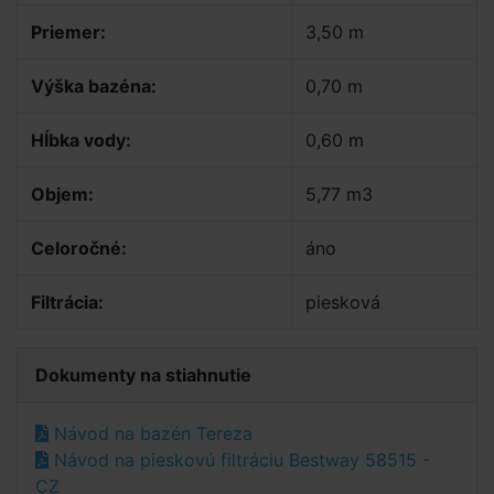
Priemer:
3,50 m
Výška bazéna:
0,70 m
Hĺbka vody:
0,60 m
Objem:
5,77 m3
Celoročné:
áno
Filtrácia:
piesková
Dokumenty na stiahnutie
Návod na bazén Tereza
Návod na pieskovú filtráciu Bestway 58515 -
CZ