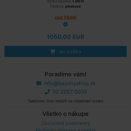
Výška bazéna:
1,00 m
Filtrácia:
piesková
cca 14dní
1050,00 EUR
do košíka
Poradíme vám!
info@bazenyshop.sk
02 2057 0035
Telefónne číslo neslúži na objednaní tovaru
Všetko o nákupe
Obchodné podmienky
Možnosti dopravy a platby