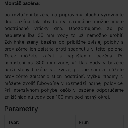
Montáž bazéna:
po rozložení bazéna na pripravenú plochu vyrovnajte
dno bazéna tak, aby boli v maximálnej možnej miere
odstránené vrásky dna. Upozorňujeme, že po
napustení iba 20 mm vody to už nemožno urobiť!
Zdvihnite steny bazéna do približne zvislej polohy a
provizórne ich zaistite proti spadnutiu v tejto polohe.
Teraz môžete začať s napúšťaním bazéna. Po
napustení asi 300 mm vody, už tlak vody v bazéne
udrží steny bazéna vo zvislej polohe sám a môžete
provizórne zaistenie stien odstrániť. Výšku hladiny si
môžete zvoliť ľubovoľne v rozmedzí hornej polovice.
Pri intenzívnom pohybe osôb v bazéne odporúčame
znížiť hladinu vody cca 100 mm pod horný okraj.
Parametry
Tvar:
kruh