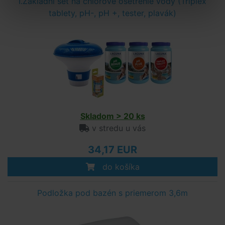
I.Základní set na chlórové ošetrenie vody (Triplex
tablety, pH-, pH +, tester, plavák)
Skladom > 20 ks
v stredu u vás
34,17 EUR
do košíka
Podložka pod bazén s priemerom 3,6m