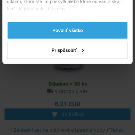
údajmi, ktoré ste im poskytli alebo ktoré od vás získali,
Kartušová filtračná vložka INTEX - A
keď ste používali ich služby.
Povoliť všetko
Prispôsobiť
Skladom > 50 ks
v utorok u vás
6,21 EUR
do košíka
I.Základní set na chlórové ošetrenie vody (Triplex