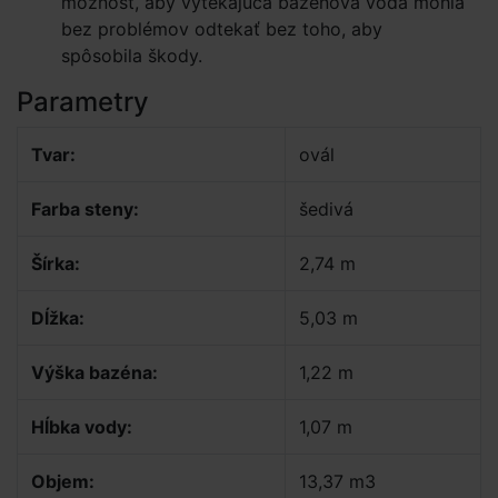
možnosť, aby vytekajúca bazénová voda mohla
bez problémov odtekať bez toho, aby
spôsobila škody.
Parametry
Tvar:
ovál
Farba steny:
šedivá
Šírka:
2,74 m
Dĺžka:
5,03 m
Výška bazéna:
1,22 m
Hĺbka vody:
1,07 m
Objem:
13,37 m3