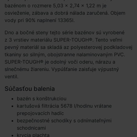
bazénom o rozmere 5,03 × 2,74 × 1­,22 m je
osvieženie, zábava a dobrá nálada zaručená. Objem
vody pri 90% naplnení 13365l.
Dno a bočné steny tejto série bazénov sú vyrobené
z 3 vrstiev materiálu SUPER-TOUGH®. Tento veľmi
pevný materiál sa skladá az polyesterovej podkladovej
tkaniny so silným, obojstranne nalaminovaným PVC.
SUPER-TOUGH® je odolný voči oderu, nárazu a
slnečnému žiareniu. Vypúšťanie zaisťuje výpustný
ventil.
Súčasťou balenia
bazén s konštrukciou
kartušová filtrácia 5678 l/hodinu vrátane
prepojovacích hadíc
bezpečnostné schodíky s odnímateľnými
schodnicami
krycia plachta