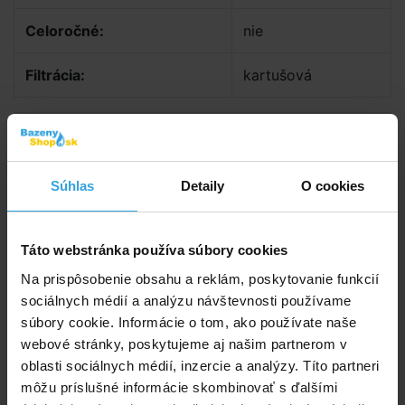
Celoročné:
nie
Filtrácia:
kartušová
Dokumenty na stiahnutie
Návod na bazén INTEX Prism Frame ovál
Súhlas
Detaily
O cookies
Návod na bezpečnostné schodíky INTEX 122 a
132 CZ
Návod na kartušové filtrácie Intex C1500
Táto webstránka používa súbory cookies
Na prispôsobenie obsahu a reklám, poskytovanie funkcií
Štítky
sociálnych médií a analýzu návštevnosti používame
súbory cookie. Informácie o tom, ako používate naše
Florida
Bazény s konštrukciou
webové stránky, poskytujeme aj našim partnerom v
oblasti sociálnych médií, inzercie a analýzy. Títo partneri
Doporučené príslušenstvo (8)
môžu príslušné informácie skombinovať s ďalšími