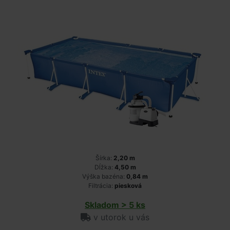
Šírka:
2,20 m
Dĺžka:
4,50 m
Výška bazéna:
0,84 m
Filtrácia:
piesková
Skladom > 5 ks
v utorok u vás