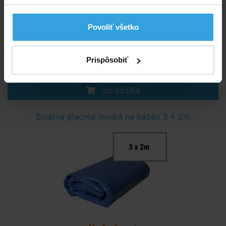
Povoliť všetko
Skladom > 20 ks
v pondelok u vás
Prispôsobiť
16,46 EUR
do košíka
Solárna plachta modrá na bazén 3 x 2m