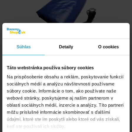
Skladom > 10 ks
Súhlas
Detaily
O cookies
v pondelok u vás
35,83 EUR
Táto webstránka používa súbory cookies
do košíka
Na prispôsobenie obsahu a reklám, poskytovanie funkcií
sociálnych médií a analýzu návštevnosti používame
Podložka pod bazén 3,1 x 2,1m
súbory cookie. Informácie o tom, ako používate naše
webové stránky, poskytujeme aj našim partnerom v
oblasti sociálnych médií, inzercie a analýzy. Títo partneri
môžu príslušné informácie skombinovať s ďalšími
údajmi, ktoré ste im poskytli alebo ktoré od vás získali,
keď ste používali ich služby.