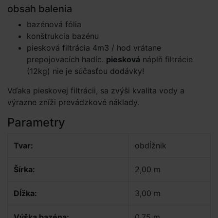
obsah balenia
bazénová fólia
konštrukcia bazénu
piesková filtrácia 4m3 / hod vrátane
prepojovacích hadíc.
piesková
náplň filtrácie
(12kg) nie je súčasťou dodávky!
Vďaka pieskovej filtrácii, sa zvýši kvalita vody a
výrazne zníži prevádzkové náklady.
Parametry
Tvar:
obdĺžnik
Šírka:
2,00 m
Dĺžka:
3,00 m
Výška bazéna:
0,75 m