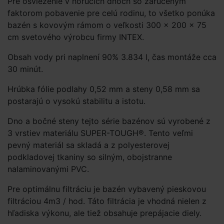
Pre osvieženie v horúcich dňoch so zaručeným
faktorom pobavenie pre celú rodinu, to všetko ponúka
bazén s kovovým rámom o veľkosti 300 × 200 × 75
cm svetového výrobcu firmy INTEX.
Obsah vody pri naplnení 90% 3.834 l, čas montáže cca
30 minút.
Hrúbka fólie podlahy 0,52 mm a steny 0,58 mm sa
postarajú o vysokú stabilitu a istotu.
Dno a bočné steny tejto série bazénov sú vyrobené z
3 vrstiev materiálu SUPER-TOUGH®. Tento veľmi
pevný materiál sa skladá a z polyesterovej
podkladovej tkaniny so silným, obojstranne
nalaminovanými PVC.
Pre optimálnu filtráciu je bazén vybavený pieskovou
filtráciou 4m3 / hod. Táto filtrácia je vhodná nielen z
hľadiska výkonu, ale tiež obsahuje prepájacie diely.