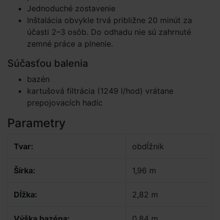
Jednoduché zostavenie
Inštalácia obvykle trvá približne 20 minút za
účasti 2–3 osôb. Do odhadu nie sú zahrnuté
zemné práce a plnenie.
Súčasťou balenia
bazén
kartušová filtrácia (1249 l/hod) vrátane
prepojovacích hadíc
Parametry
Tvar:
obdĺžnik
Šírka:
1,96 m
Dĺžka:
2,82 m
Výška bazéna:
0,84 m