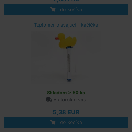
do košíka
Teplomer plávajúci - kačička
Skladom > 50 ks
v utorok u vás
5,38 EUR
do košíka