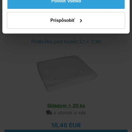
Povoliť všetko
v utorok u vás
5,38 EUR
Prispôsobiť
do košíka
Podložka pod bazén 3,1 x 2,1m
Skladom > 20 ks
v utorok u vás
16,46 EUR