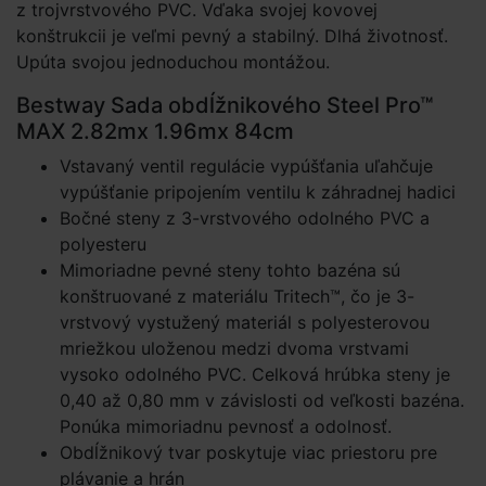
z trojvrstvového PVC. Vďaka svojej kovovej
konštrukcii je veľmi pevný a stabilný. Dlhá životnosť.
Upúta svojou jednoduchou montážou.
Bestway Sada obdĺžnikového Steel Pro™
MAX 2.82mx 1.96mx 84cm
Vstavaný ventil regulácie vypúšťania uľahčuje
vypúšťanie pripojením ventilu k záhradnej hadici
Bočné steny z 3-vrstvového odolného PVC a
polyesteru
Mimoriadne pevné steny tohto bazéna sú
konštruované z materiálu Tritech™, čo je 3-
vrstvový vystužený materiál s polyesterovou
mriežkou uloženou medzi dvoma vrstvami
vysoko odolného PVC. Celková hrúbka steny je
0,40 až 0,80 mm v závislosti od veľkosti bazéna.
Ponúka mimoriadnu pevnosť a odolnosť.
Obdĺžnikový tvar poskytuje viac priestoru pre
plávanie a hrán