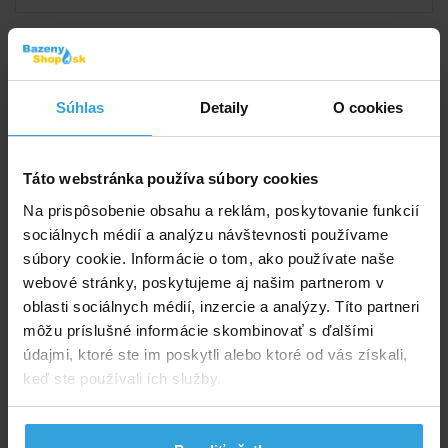
Štítky
Bazény s konštrukciou
Súhlas
Detaily
O cookies
Doporučené príslušenstvo (8)
Táto webstránka používa súbory cookies
Kartušová filtračná vložka Bestway I - 2ks
Na prispôsobenie obsahu a reklám, poskytovanie funkcií
sociálnych médií a analýzu návštevnosti používame
súbory cookie. Informácie o tom, ako používate naše
webové stránky, poskytujeme aj našim partnerom v
oblasti sociálnych médií, inzercie a analýzy. Títo partneri
môžu príslušné informácie skombinovať s ďalšími
údajmi, ktoré ste im poskytli alebo ktoré od vás získali,
keď ste používali ich služby.
Skladom > 20 ks