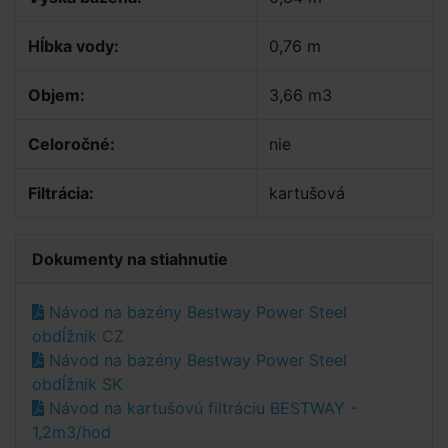
Hĺbka vody:
0,76 m
Objem:
3,66 m3
Celoročné:
nie
Filtrácia:
kartušová
Dokumenty na stiahnutie
Návod na bazény Bestway Power Steel
obdĺžnik CZ
Návod na bazény Bestway Power Steel
obdĺžnik SK
Návod na kartušovú filtráciu BESTWAY -
1,2m3/hod