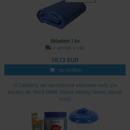
Skladom 1 ks
v utorok u vás
19,13 EUR
do košíka
VI Základný set na chlórové ošetrenie vody pre
bazény do 10m3 (MINI Triplex tablety, tester, plavák
malý)