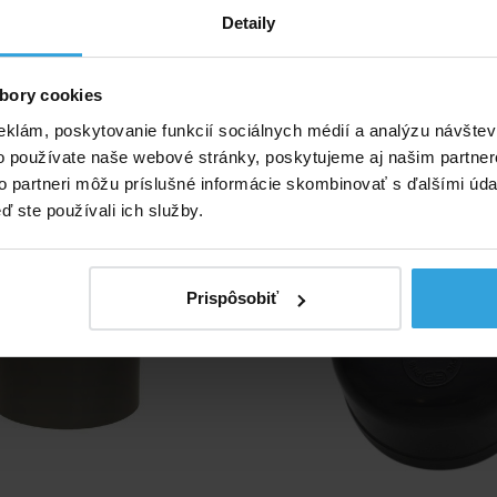
Detaily
do košíka
do košíka
ívne produkty
bory cookies
eklám, poskytovanie funkcií sociálnych médií a analýzu návšte
átka PVC - 32mm
Zátka PVC - 63
o používate naše webové stránky, poskytujeme aj našim partner
to partneri môžu príslušné informácie skombinovať s ďalšími údaj
ď ste používali ich služby.
Prispôsobiť