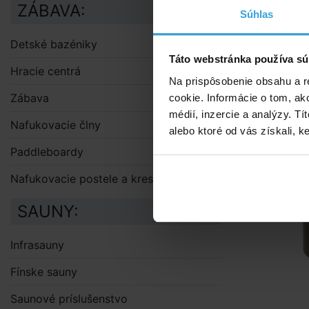
ZÁBAVA:
Súhlas
Detské bazéniky
Alternat
Táto webstránka používa sú
Hracie centrá
Na prispôsobenie obsahu a r
Z
Zábava
cookie. Informácie o tom, ak
médií, inzercie a analýzy. Tí
Nafukovacie člny
alebo ktoré od vás získali, ke
Paddleboardy
Nafukovacie postele a kreslá
SAUNY:
Infrasauny
Fínske sauny
Saunové príslušenstvo