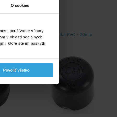
O cookies
vnosti používame súbory
mm
Zátka PVC - 20mm
om v oblasti sociálnych
mi, ktoré ste im poskytli
Povoliť všetko