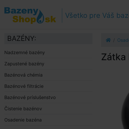
Prejsť k navigácii
Prejsť na obsah
Všetko pre Váš ba
Prejsť k bočnému stĺpci
Klávesové skratky
BAZÉNY:
Osad
Nadzemné bazény
Zátka
Zapustené bazény
Bazénová chémia
Bazénové filtrácie
Bazénové príslušenstvo
Čistenie bazénov
Osadenie bazéna