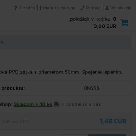
|
|
|
Poradňa
Všetko o nákupe
Kontakt
Prihlásenie
položiek v košíku:
0
0,00 EUR
mm
tová PVC zátka s priemerom 50mm. Spojenie lepením.
 produktu:
BK653
shop:
Skladom > 10 ks
v pondelok u vás
1,46 EUR
9 EUR bez DPH