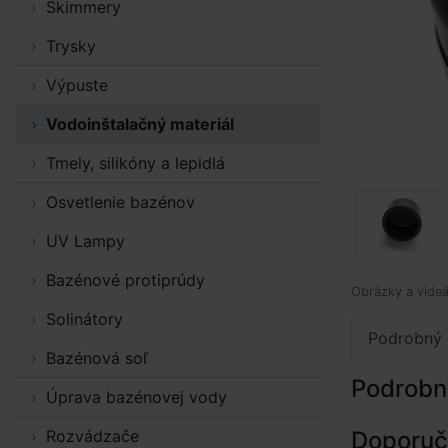
Skimmery
Trysky
Výpuste
Vodoinštalačný materiál
Tmely, silikóny a lepidlá
Osvetlenie bazénov
UV Lampy
Bazénové protiprúdy
Obrázky a videá
Solinátory
Podrobný 
Bazénová soľ
Podrobn
Úprava bazénovej vody
Rozvádzače
Doporuče