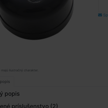
Spý
 majú ilustračný charakter.
popis
ý popis
né príslušenstvo (2)