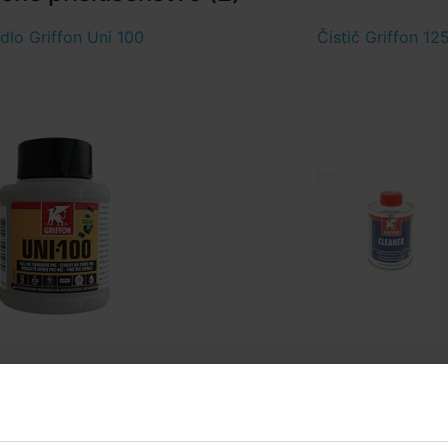
dlo Griffon Uni 100
Čistič Griffon 12
Skladom > 20 ks
Skladom > 20 k
v pondelok u vás
v pondelok u 
11,67 EUR
7,92 EUR