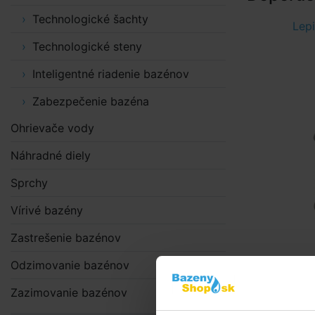
Technologické šachty
Lepi
Technologické steny
Inteligentné riadenie bazénov
Zabezpečenie bazéna
Ohrievače vody
Náhradné diely
Sprchy
Vírivé bazény
Zastrešenie bazénov
Odzimovanie bazénov
Zazimovanie bazénov