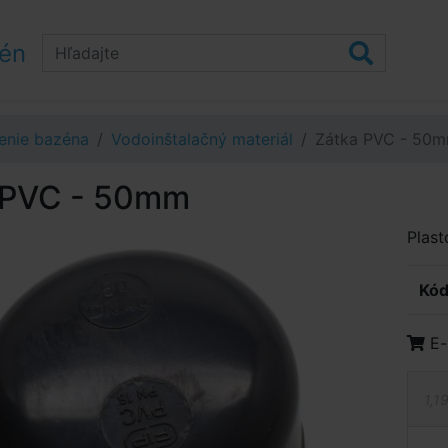
zén
enie bazéna
Vodoinštalačný materiál
Zátka PVC - 50
 PVC - 50mm
Plas
Kód
E-
1,1