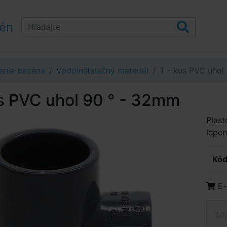
zén
enie bazéna
Vodoinštalačný materiál
T - kus PVC uhol
s PVC uhol 90 ° - 32mm
Plast
lepen
Kód
E-
1,0