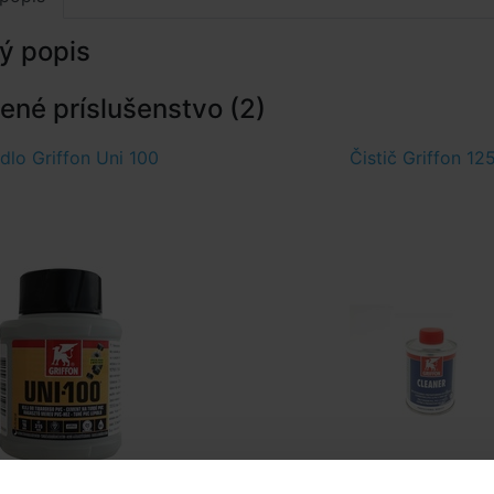
ý popis
né príslušenstvo (2)
dlo Griffon Uni 100
Čistič Griffon 12