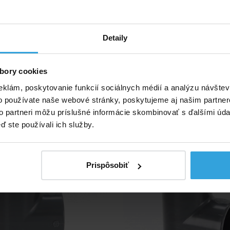
Skladom > 20 ks
Skladom > 20 k
v stredu u vás
v stredu u v
Detaily
11,67 EUR
7,92 EUR
do košíka
do košíka
bory cookies
eklám, poskytovanie funkcií sociálnych médií a analýzu návšte
ívne produkty
o používate naše webové stránky, poskytujeme aj našim partner
to partneri môžu príslušné informácie skombinovať s ďalšími údaj
 PVC uhol 90 ° - 50mm
T - kus PVC uhol 90 
ď ste používali ich služby.
Prispôsobiť