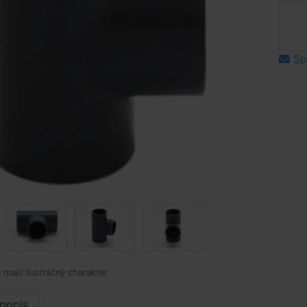
Spý
 majú ilustračný charakter.
popis