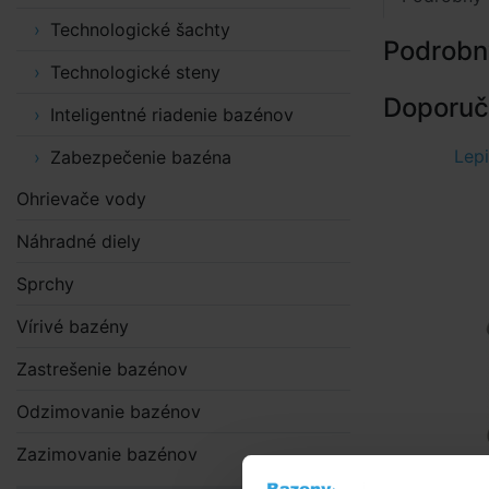
Technologické šachty
Podrobn
Technologické steny
Doporuče
Inteligentné riadenie bazénov
Lepi
Zabezpečenie bazéna
Ohrievače vody
Náhradné diely
Sprchy
Vírivé bazény
Zastrešenie bazénov
Odzimovanie bazénov
Zazimovanie bazénov