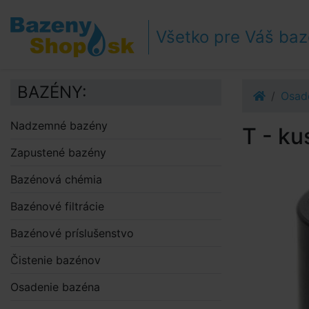
Prejsť k navigácii
Prejsť na obsah
Všetko pre Váš ba
Prejsť k bočnému stĺpci
Klávesové skratky
BAZÉNY:
Osad
Nadzemné bazény
T - ku
Zapustené bazény
Bazénová chémia
Bazénové filtrácie
Bazénové príslušenstvo
Čistenie bazénov
Osadenie bazéna