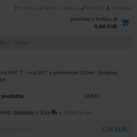
|
|
|
Poradňa
Všetko o nákupe
Kontakt
Prihlásenie
položiek v košíku:
0
0,00 EUR
 90 ° - 32mm
ový PVC T - kus 90 ° s priemerom 32mm. Spojenie
ím.
 produktu:
BK640
shop:
Skladom > 5 ks
v stredu u vás
1,25 EUR
2 EUR bez DPH