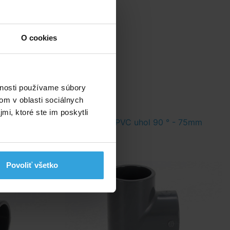
s
ás
O cookies
vnosti používame súbory
om v oblasti sociálnych
mi, ktoré ste im poskytli
° - 63mm
T - kus PVC uhol 90 ° - 75mm
Povoliť všetko