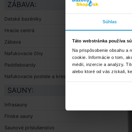
ZÁBAVA:
Detské bazéniky
Súhlas
Hracie centrá
Táto webstránka používa sú
Zábava
Na prispôsobenie obsahu a r
Nafukovacie člny
Alternat
cookie. Informácie o tom, ak
médií, inzercie a analýzy. Tí
Paddleboardy
T - kus
alebo ktoré od vás získali, ke
Nafukovacie postele a kreslá
SAUNY:
Infrasauny
Fínske sauny
Saunové príslušenstvo