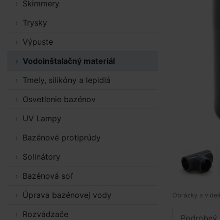
Skimmery
Trysky
Výpuste
Vodoinštalačný materiál
Tmely, silikóny a lepidlá
Osvetlenie bazénov
UV Lampy
Bazénové protiprúdy
Solinátory
Bazénová soľ
Úprava bazénovej vody
Obrázky a videá
Rozvádzače
Podrobný 