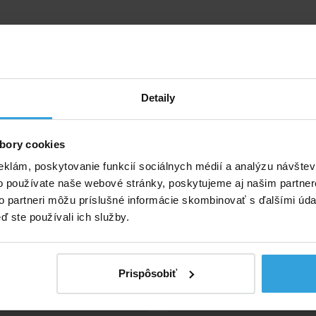
Detaily
bory cookies
eklám, poskytovanie funkcií sociálnych médií a analýzu návšte
o používate naše webové stránky, poskytujeme aj našim partner
to partneri môžu príslušné informácie skombinovať s ďalšími údaj
ď ste používali ich služby.
Skladom > 20 ks
Skladom > 20 k
v utorok u vás
v utorok u v
11,67 EUR
7,92 EUR
Prispôsobiť
do košíka
do košíka