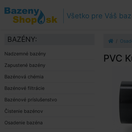
Prejsť k navigácii
Prejsť na obsah
Všetko pre Váš ba
Prejsť k bočnému stĺpci
Klávesové skratky
BAZÉNY:
Osad
Nadzemné bazény
PVC K
Zapustené bazény
Bazénová chémia
Bazénové filtrácie
Bazénové príslušenstvo
Čistenie bazénov
Osadenie bazéna