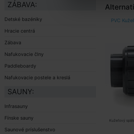
ZÁBAVA:
Alternat
Detské bazéniky
PVC Kužeľ
Hracie centrá
Zábava
Nafukovacie člny
Paddleboardy
Nafukovacie postele a kreslá
SAUNY:
Infrasauny
Fínske sauny
Kužeľový spätn
Saunové príslušenstvo