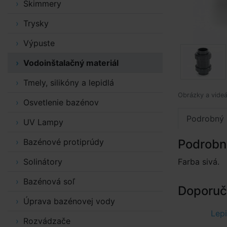
Skimmery
Trysky
Výpuste
Vodoinštalačný materiál
Tmely, silikóny a lepidlá
Obrázky a videá
Osvetlenie bazénov
Podrobný 
UV Lampy
Bazénové protiprúdy
Podrobn
Solinátory
Farba sivá.
Bazénová soľ
Doporuče
Úprava bazénovej vody
Lepi
Rozvádzače