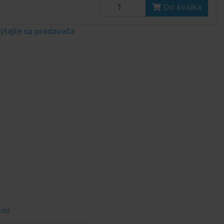
Do košíka
tajte sa predavača
5ml