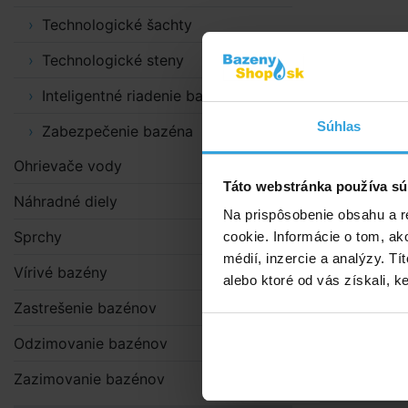
Technologické šachty
Technologické steny
Inteligentné riadenie bazénov
Súhlas
Zabezpečenie bazéna
Ohrievače vody
Táto webstránka používa sú
Náhradné diely
Na prispôsobenie obsahu a r
Sprchy
cookie. Informácie o tom, ak
médií, inzercie a analýzy. Tí
Vírivé bazény
alebo ktoré od vás získali, ke
Zastrešenie bazénov
Odzimovanie bazénov
Zazimovanie bazénov