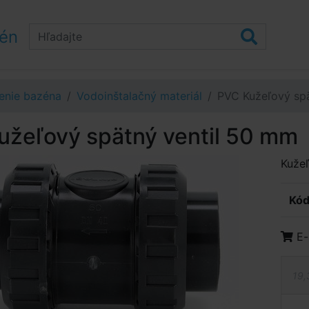
zén
enie bazéna
Vodoinštalačný materiál
PVC Kužeľový spä
užeľový spätný ventil 50 mm
Kužeľ
Kód
E-
19,