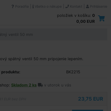
|
|
|
Poradňa
Všetko o nákupe
Kontakt
Prihlásenie
položiek v košíku:
0
0,00 EUR
tný ventil 50 mm
ový spätný ventil 50 mm pripojenie lepením.
 produktu:
BK2215
shop:
Skladom 2 ks
v utorok u vás
23,75 EUR
31 EUR bez DPH