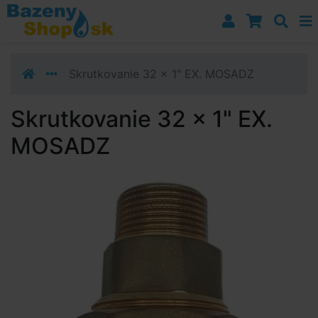
Prejsť k navigácii
Prejsť na obsah
Prejsť k bočnému stĺpci
Klávesové skratky
Skrutkovanie 32 x 1" EX. MOSADZ
Skrutkovanie 32 x 1" EX.
MOSADZ