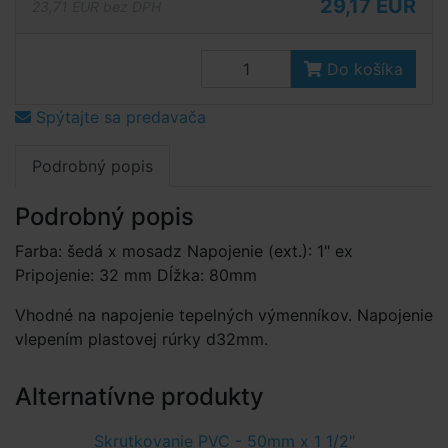
29,17 EUR
23,71 EUR bez DPH
Do košíka
Spýtajte sa predavača
Podrobný popis
Podrobný popis
Farba: šedá x mosadz Napojenie (ext.): 1" ex
Pripojenie: 32 mm Dĺžka: 80mm
Vhodné na napojenie tepelných výmenníkov. Napojenie
vlepením plastovej rúrky d32mm.
Alternatívne produkty
Skrutkovanie PVC - 50mm x 1 1/2"