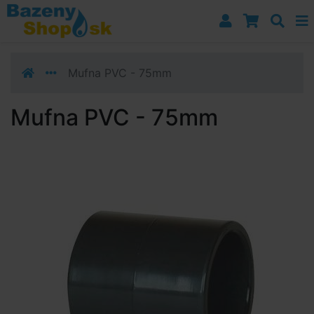
Prejsť k navigácii
Prejsť na obsah
Prejsť k bočnému stĺpci
Klávesové skratky
Mufna PVC - 75mm
Mufna PVC - 75mm