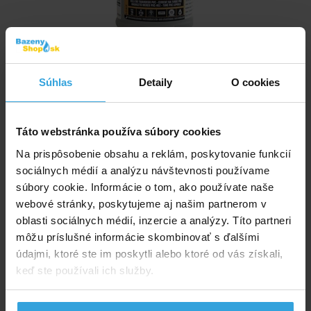
Skladom > 20 ks
v utorok u vás
Súhlas
Detaily
O cookies
11,67 EUR
Táto webstránka používa súbory cookies
do košíka
Na prispôsobenie obsahu a reklám, poskytovanie funkcií
Čistič Griffon 125ml
sociálnych médií a analýzu návštevnosti používame
súbory cookie. Informácie o tom, ako používate naše
webové stránky, poskytujeme aj našim partnerom v
oblasti sociálnych médií, inzercie a analýzy. Títo partneri
môžu príslušné informácie skombinovať s ďalšími
údajmi, ktoré ste im poskytli alebo ktoré od vás získali,
keď ste používali ich služby.