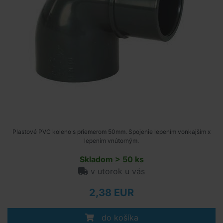
Plastové PVC koleno s priemerom 50mm. Spojenie lepením vonkajším x
lepením vnútorným.
Skladom > 50 ks
v utorok u vás
2,38 EUR
do košíka