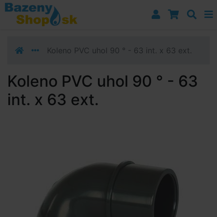
Prejsť k navigácii
Prejsť na obsah
Prejsť k bočnému stĺpci
Klávesové skratky
Koleno PVC uhol 90 ° - 63 int. x 63 ext.
Koleno PVC uhol 90 ° - 63
int. x 63 ext.