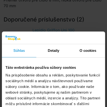
Priemer otvoru pre čidlo 8 mm, hĺbka otvoru pre čidlo
70 mm
Doporučené príslušenstvo (2)
Lepidlo Griffon Uni 100
Súhlas
Detaily
O cookies
Táto webstránka používa súbory cookies
Na prispôsobenie obsahu a reklám, poskytovanie funkcií
sociálnych médií a analýzu návštevnosti používame
súbory cookie. Informácie o tom, ako používate naše
Skladom > 20 ks
webové stránky, poskytujeme aj našim partnerom v
v pondelok u vás
oblasti sociálnych médií, inzercie a analýzy. Títo partneri
môžu príslušné informácie skombinovať s ďalšími
11,67 EUR