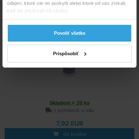
údajmi, ktoré ste im poskytli alebo ktoré od vás získali,
do košíka
keď ste používali ich služby.
Čistič Griffon 125ml
Povoliť všetko
Prispôsobiť
Skladom > 20 ks
v pondelok u vás
7,92 EUR
do košíka