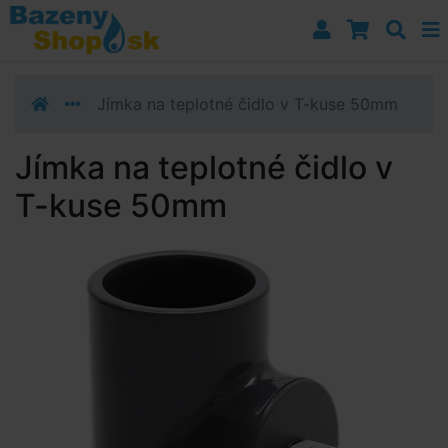
Prejsť k navigácii
Prejsť na obsah
Prejsť k bočnému stĺpci
Klávesové skratky
Jímka na teplotné čidlo v T-kuse 50mm
Jímka na teplotné čidlo v
T-kuse 50mm