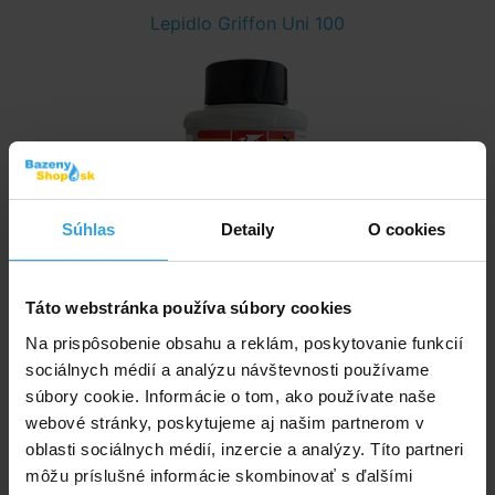
Lepidlo Griffon Uni 100
Súhlas
Detaily
O cookies
Skladom > 20 ks
Táto webstránka používa súbory cookies
v stredu u vás
Na prispôsobenie obsahu a reklám, poskytovanie funkcií
sociálnych médií a analýzu návštevnosti používame
11,67 EUR
súbory cookie. Informácie o tom, ako používate naše
do košíka
webové stránky, poskytujeme aj našim partnerom v
oblasti sociálnych médií, inzercie a analýzy. Títo partneri
Čistič Griffon 125ml
môžu príslušné informácie skombinovať s ďalšími