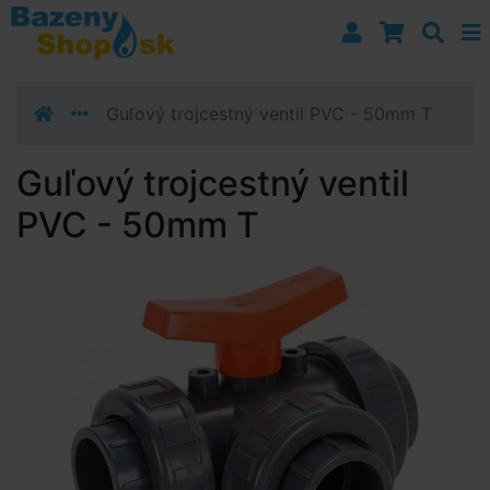
Prejsť k navigácii
Prejsť na obsah
Prejsť k bočnému stĺpci
Klávesové skratky
Guľový trojcestný ventil PVC - 50mm T
Guľový trojcestný ventil
PVC - 50mm T