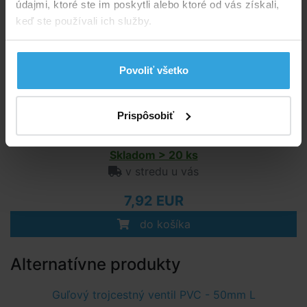
údajmi, ktoré ste im poskytli alebo ktoré od vás získali,
keď ste používali ich služby.
Povoliť všetko
Prispôsobiť
Skladom > 20 ks
v stredu u vás
7,92 EUR
do košíka
Alternatívne produkty
Guľový trojcestný ventil PVC - 50mm L