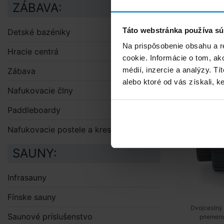
ZÁBAVA:
Alternat
Táto webstránka používa sú
Detské bazéniky
Guľový dvo
Na prispôsobenie obsahu a r
Hracie centrá
cookie. Informácie o tom, ak
médií, inzercie a analýzy. Tí
Zábava
alebo ktoré od vás získali, ke
Nafukovacie člny
Paddleboardy
Nafukovacie postele a kreslá
SAUNY:
Infrasauny
Fínske sauny
Dvojcestný 
Saunové príslušenstvo
priemer