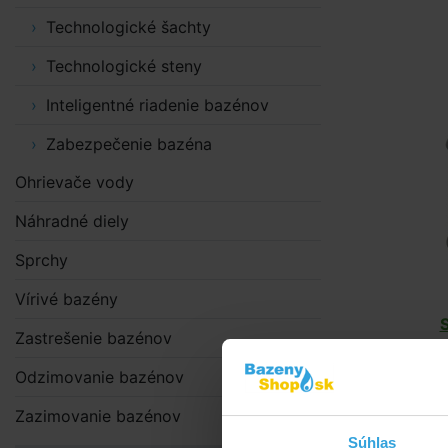
Technologické šachty
Technologické steny
Inteligentné riadenie bazénov
Zabezpečenie bazéna
Ohrievače vody
Náhradné diely
Sprchy
Vírivé bazény
Zastrešenie bazénov
Odzimovanie bazénov
Zazimovanie bazénov
Súhlas