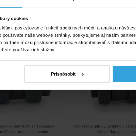
ívne produkty
bory cookies
jcestný ventil PVC - 32mm
Guľový dvojcestný ventil
eklám, poskytovanie funkcií sociálnych médií a analýzu návšte
o používate naše webové stránky, poskytujeme aj našim partner
to partneri môžu príslušné informácie skombinovať s ďalšími údaj
ď ste používali ich služby.
Prispôsobiť
guľový ventil PVC s napojením s
Dvojcestný guľový ventil PVC s napo
om 32mm. Napojenie lepením.
40mm. Napojenie lepen