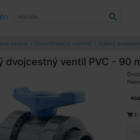
zén
enie bazéna
Vodoinštalačný materiál
Guľový dvojcestn
 dvojcestný ventil PVC - 90
Dvojc
Napoj
Kód
E-
111