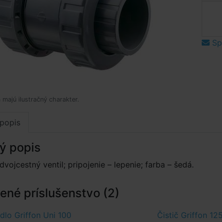
Spý
 majú ilustračný charakter.
popis
ý popis
vojcestný ventil; pripojenie – lepenie; farba – šedá.
né príslušenstvo (2)
dlo Griffon Uni 100
Čistič Griffon 12