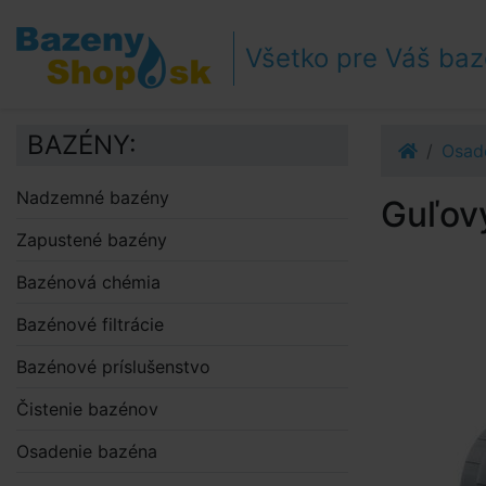
Prejsť k navigácii
Prejsť na obsah
Všetko pre Váš ba
Prejsť k bočnému stĺpci
Klávesové skratky
BAZÉNY:
Osad
Nadzemné bazény
Guľový
Zapustené bazény
Bazénová chémia
Bazénové filtrácie
Bazénové príslušenstvo
Čistenie bazénov
Osadenie bazéna