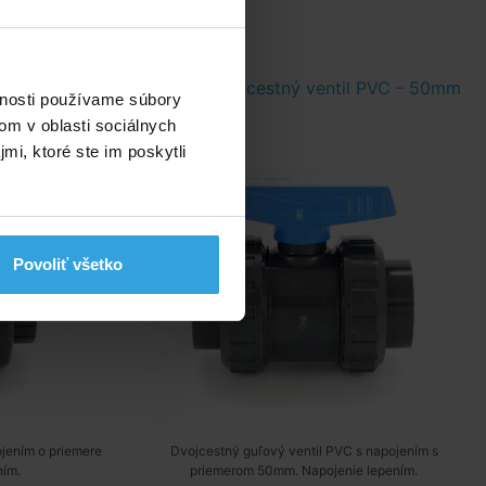
 PVC - 40mm
Guľový dvojcestný ventil PVC - 50mm
vnosti používame súbory
om v oblasti sociálnych
mi, ktoré ste im poskytli
Povoliť všetko
jením o priemere
Dvojcestný guľový ventil PVC s napojením s
ím.
priemerom 50mm. Napojenie lepením.