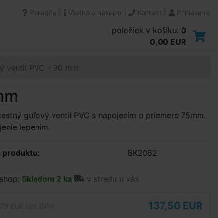
|
|
|
Poradňa
Všetko o nákupe
Kontakt
Prihlásenie
položiek v košíku:
0
0,00 EUR
ý ventil PVC - 90 mm
 mm
estný guľový ventil PVC s napojením o priemere 75mm.
enie lepením.
 produktu:
BK2062
shop:
Skladom 2 ks
v stredu u vás
137,50 EUR
,79 EUR bez DPH