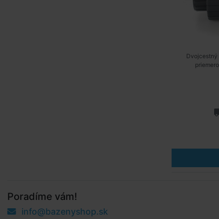
Dvojcestný 
priemer
Poradíme vám!
info@bazenyshop.sk