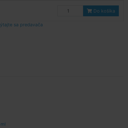
Do košíka
tajte sa predavača
5ml