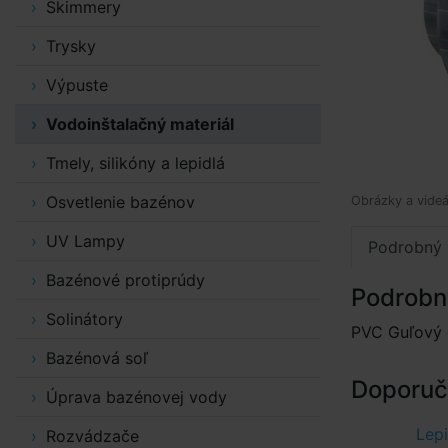
Skimmery
Trysky
Výpuste
Vodoinštalačný materiál
Tmely, silikóny a lepidlá
Osvetlenie bazénov
Obrázky a videá
UV Lampy
Podrobný 
Bazénové protiprúdy
Podrobn
Solinátory
PVC Guľový d
Bazénová soľ
Doporuče
Úprava bazénovej vody
Lepi
Rozvádzače