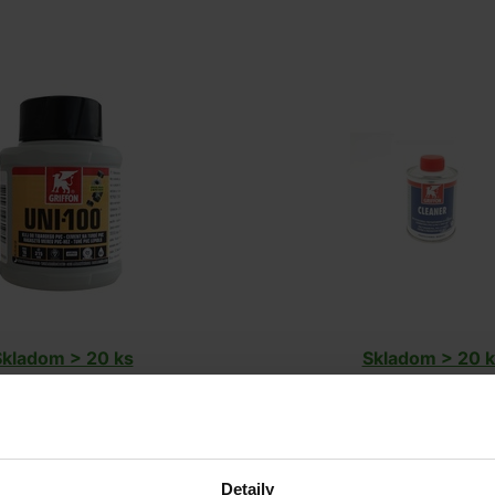
Skladom > 20 ks
Skladom > 20 k
v stredu u vás
v stredu u v
11,67 EUR
7,92 EUR
do košíka
do košíka
Detaily