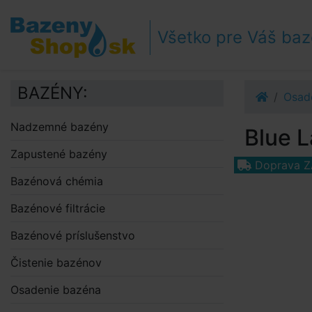
Prejsť k navigácii
Prejsť na obsah
Všetko pre Váš ba
Prejsť k bočnému stĺpci
Klávesové skratky
BAZÉNY:
Osad
Nadzemné bazény
Blue L
Zapustené bazény
Doprava 
Bazénová chémia
Bazénové filtrácie
Bazénové príslušenstvo
Čistenie bazénov
Osadenie bazéna