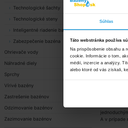
Technologické šachty
Podrobn
Technologické steny
Súhlas
UV-C ionizá
Inteligentné riadenie bazénov
viazaný chló
dezinfikovan
Táto webstránka používa sú
Zabezpečenie bazéna
pôsobenie. Ž
Na prispôsobenie obsahu a r
Žiadny zápac
Ohrievače vody
cookie. Informácie o tom, ak
nerezovej oc
Náhradné diely
médií, inzercie a analýzy. Tí
reflexii. Sú
alebo ktoré od vás získali, ke
využívania 1
Sprchy
automaticky 
ionizátora 
Vírivé bazény
dokážete udr
Zastrešenie bazénov
predovšetký
testovať baz
Odzimovanie bazénov
jednoduchým
Zazimovanie bazénov
A v prípade 