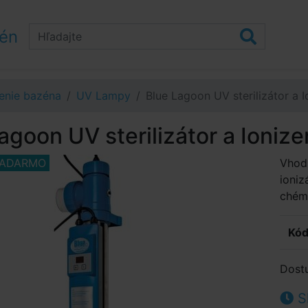
zén
enie bazéna
UV Lampy
Blue Lagoon UV sterilizátor a 
agoon UV sterilizátor a Ioniz
ZADARMO
Vhod
ioniz
chém
Kód
Dost
S