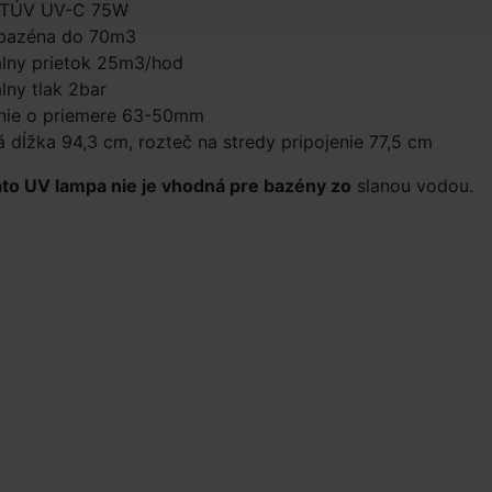
 TÚV UV-C 75W
bazéna do 70m3
lny prietok 25m3/hod
ny tlak 2bar
nie o priemere 63-50mm
 dĺžka 94,3 cm, rozteč na stredy pripojenie 77,5 cm
áto UV lampa nie je vhodná pre bazény zo
slanou vodou.