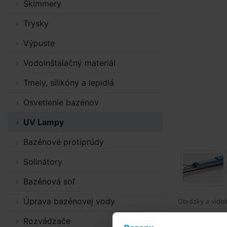
Skimmery
Trysky
Výpuste
Vodoinštalačný materiál
Tmely, silikóny a lepidlá
Osvetlenie bazénov
UV Lampy
Bazénové protiprúdy
Solinátory
Bazénová soľ
Úprava bazénovej vody
Obrázky a videá
Rozvádzače
Podrobný 