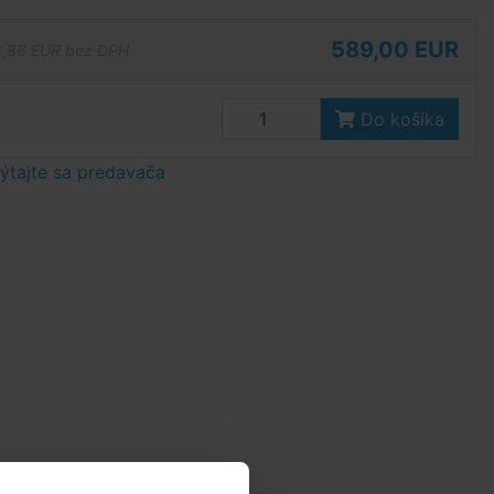
589,00 EUR
,86 EUR bez DPH
Do košíka
tajte sa predavača