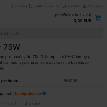
|
|
|
Poradňa
Všetko o nákupe
Kontakt
Prihlásenie
položiek v košíku:
0
0,00 EUR
Ionizer 75W
er 75W
né pre bazény do 70m3. Kompinaci UV-C lampy a
átora medi výrazne znižuje dávkovanie bazénovej
ie.
 produktu:
BK1838
upnost:
Na objednávku
ledovať dostupnost