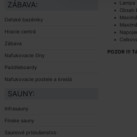
Lampa
ZÁBAVA:
Obsah 
Maximá
Detské bazéniky
Maximál
Hracie centrá
Napoje
Celková
Zábava
POZOR !!! T
Nafukovacie člny
Paddleboardy
Nafukovacie postele a kreslá
SAUNY:
Infrasauny
Fínske sauny
Saunové príslušenstvo