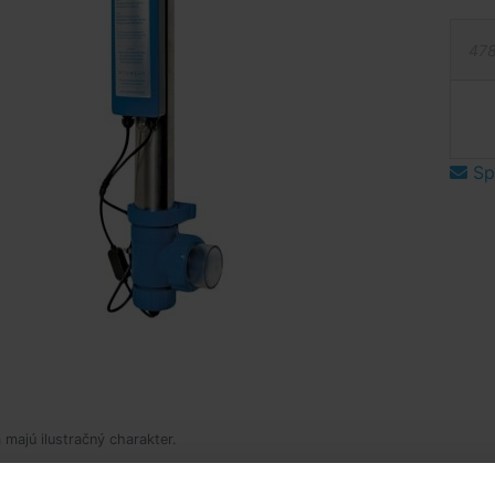
478
Spý
 majú ilustračný charakter.
popis