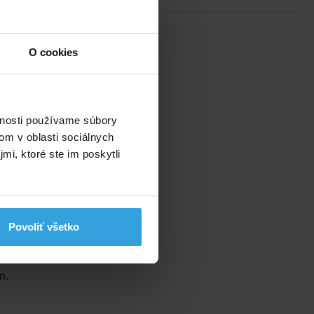
O cookies
vnosti používame súbory
om v oblasti sociálnych
k
mi, ktoré ste im poskytli
Povoliť všetko
sť
m.