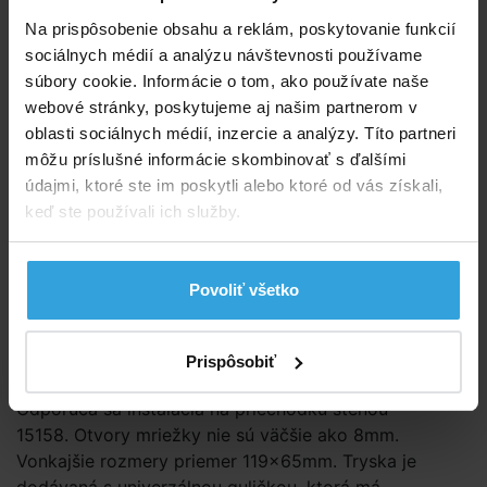
E-shop:
Skladom 4 ks
v stredu u vás
Na prispôsobenie obsahu a reklám, poskytovanie funkcií
sociálnych médií a analýzu návštevnosti používame
súbory cookie. Informácie o tom, ako používate naše
12,08 EUR
9,82 EUR bez DPH
webové stránky, poskytujeme aj našim partnerom v
oblasti sociálnych médií, inzercie a analýzy. Títo partneri
Do košíka
môžu príslušné informácie skombinovať s ďalšími
údajmi, ktoré ste im poskytli alebo ktoré od vás získali,
Spýtajte sa predavača
keď ste používali ich služby.
Podrobný popis
Povoliť všetko
Podrobný popis
Tryska vyrobená z ABS plastu bielej farby. Vonkajší
Prispôsobiť
závit 2" vnútorný na potrubie priemeru 50mm.
Odporúča sa inštalácia na priechodku stenou
15158. Otvory mriežky nie sú väčšie ako 8mm.
Vonkajšie rozmery priemer 119×65mm. Tryska je