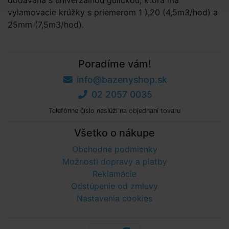
dodávaná s univerzálnou guličkou, ktorá má
vylamovacie krúžky s priemerom 1 ),20 (4,5m3/hod) a
25mm (7,5m3/hod).
Poradíme vám!
info@bazenyshop.sk
02 2057 0035
Telefónne číslo neslúži na objednaní tovaru
Všetko o nákupe
Obchodné podmienky
Možnosti dopravy a platby
Reklamácie
Odstúpenie od zmluvy
Nastavenia cookies