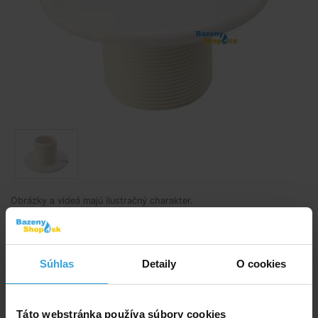
Obrázky a videá majú ilustračný charakter.
Plastová tryska vhodná pre betónové bazény.
Kód produktu:
Súhlas
Detaily
BK1787
O cookies
Značka:
ASTRALPOOL
Táto webstránka používa súbory cookies