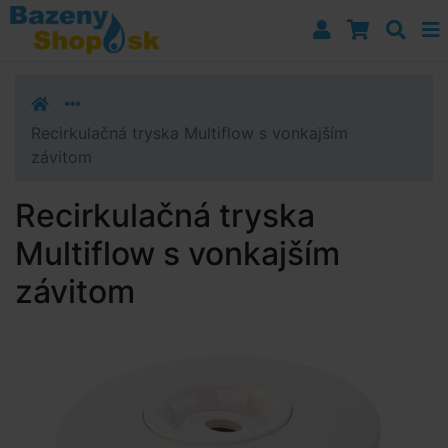
Prejsť k navigácii
Prejsť na obsah
Prejsť k bočnému stĺpci
Klávesové skratky
Recirkulačná tryska Multiflow s vonkajším
závitom
Recirkulačná tryska
Multiflow s vonkajším
závitom