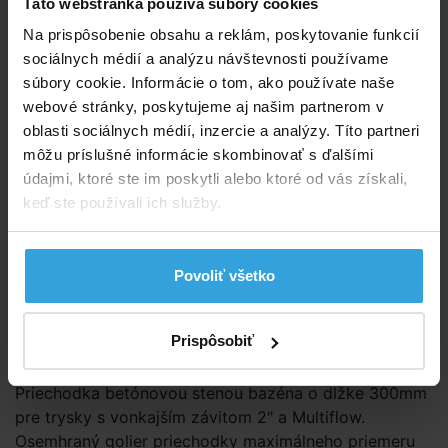
Táto webstránka používa súbory cookies
Na prispôsobenie obsahu a reklám, poskytovanie funkcií
Značka:
ASTRALPOOL
sociálnych médií a analýzu návštevnosti používame
súbory cookie. Informácie o tom, ako používate naše
E-shop:
Skladom 1 ks
v utorok u vás
webové stránky, poskytujeme aj našim partnerom v
oblasti sociálnych médií, inzercie a analýzy. Títo partneri
10,83 EUR
8,80 EUR bez DPH
môžu príslušné informácie skombinovať s ďalšími
údajmi, ktoré ste im poskytli alebo ktoré od vás získali,
keď ste používali ich služby.
Do košíka
Spýtajte sa predavača
Povoliť všetko
Podrobný popis
Prispôsobiť
Podrobný popis
Priechodka betónovou stenou bazéna o dĺžke 300mm
pre trysky s vonkajším závitom 2" a Multiflow.
Osemhraný golier priechodky maximálneho priemeru