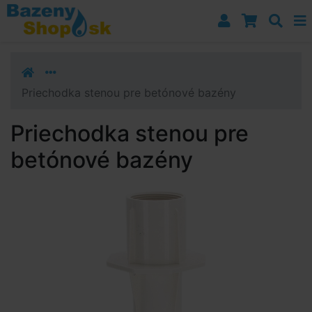
Prejsť k navigácii
Prejsť na obsah
Prejsť k bočnému stĺpci
Klávesové skratky
Priechodka stenou pre betónové bazény
Priechodka stenou pre
betónové bazény