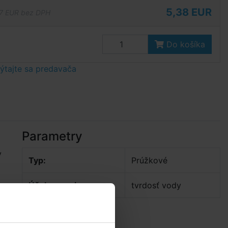
5,38 EUR
7 EUR bez DPH
Do košíka
tajte sa predavača
Parametry
y
Typ:
Prúžkové
Účel merania:
tvrdosť vody