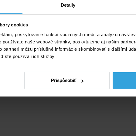
sahuje 10ks testovacích prúžkov na 10 meraní.
Detaily
bory cookies
eklám, poskytovanie funkcií sociálnych médií a analýzu návšte
o používate naše webové stránky, poskytujeme aj našim partner
to partneri môžu príslušné informácie skombinovať s ďalšími údaj
ď ste používali ich služby.
Prispôsobiť