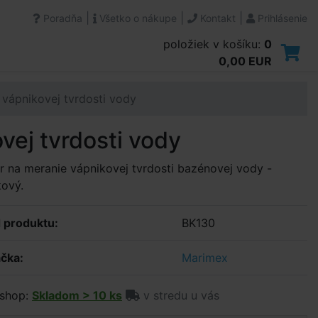
|
|
|
Poradňa
Všetko o nákupe
Kontakt
Prihlásenie
položiek v košíku:
0
0,00 EUR
 vápnikovej tvrdosti vody
vej tvrdosti vody
r na meranie vápnikovej tvrdosti bazénovej vody -
kový.
 produktu:
BK130
čka:
Marimex
shop:
Skladom > 10 ks
v stredu u vás