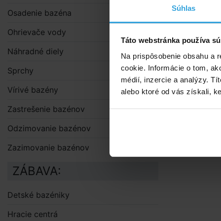
1 balenie ob
Súhlas
Osadenie bazéna
Ohrievače vody
Táto webstránka používa sú
Náhradné diely
Na prispôsobenie obsahu a r
cookie. Informácie o tom, ak
Sprchy
médií, inzercie a analýzy. Tí
Vírivé bazény
alebo ktoré od vás získali, ke
Zastrešenie bazénov
Odzimovanie bazénov
Zazimovanie bazénov
ZÁBAVA:
Detské bazéniky
Hracie centrá