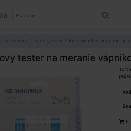
zén
nová chémia
Testery vody
Bazénový tester na meranie
vý tester na meranie vápniko
Teste
prúž
Kód
Zna
E-