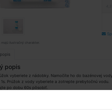
4,3
Spý
 majú ilustračný charakter.
popis
ý popis
rúžok vyberiete z nádobky. Namočíte ho do bazénovej vod
1s. Prúžok z vody vyberiete a zotrepte prebytočnú vodu.
jte po dobu 60s pôsobiť.
 testovacom prúžku sa farebne sfarbia. Porovnaním farby
ebnou stupnicou na obale odpočítate tvrdosť vody.