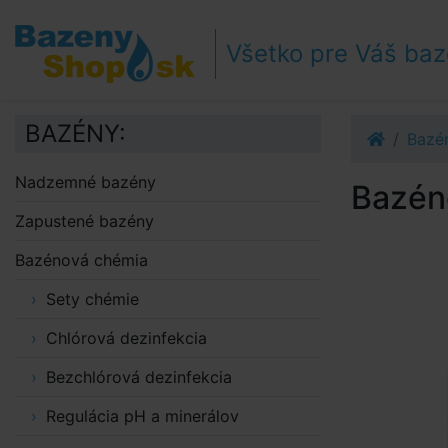
Prejsť k navigácii
Prejsť na obsah
Všetko pre Váš ba
Prejsť k bočnému stĺpci
Klávesové skratky
BAZÉNY:
Bazé
Nadzemné bazény
Bazéno
Zapustené bazény
Bazénová chémia
Sety chémie
Chlórová dezinfekcia
Bezchlórová dezinfekcia
Regulácia pH a minerálov