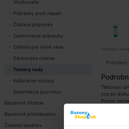
Vločkovače
Prípravky proti riasam
Čistiace prípravky
Zazimovacie prípravky
Chémia pre vírivé vane
Obrázky a videá
Dávkovače chémie
Podrobný 
Testery vody
Podrobn
Kalibračné roztoky
Testovací p
Dezinfekcia povrchov
cca po dobu 
Potom necha
Bazénové filtrácie
Štvorčeky na
Bazénové príslušenstvo
prúžku s far
Čistenie bazénov