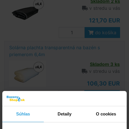
Skladom 2 ks
v stredu u vás
121,70 EUR
do košíka
Solárna plachta transparentná na bazén s
priemerom 6,4m
Skladom 3 ks
v stredu u vás
106,30 EUR
do košíka
Súhlas
Detaily
O cookies
Podrobný popis