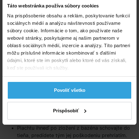
Podrobný popis
Táto webstránka používa súbory cookies
Bublinková solárna plachta pláva na hladine, ohrieva
Na prispôsobenie obsahu a reklám, poskytovanie funkcií
vodu a udržuje teplotu, čiastočne kryje proti spadu
sociálnych médií a analýzu návštevnosti používame
nečistôt.
súbory cookie. Informácie o tom, ako používate naše
webové stránky, poskytujeme aj našim partnerom v
Solárna plachta je vyrobená z bublinkovej
oblasti sociálnych médií, inzercie a analýzy. Títo partneri
polyetylénovej tepelnoizolač­nej fólie.
môžu príslušné informácie skombinovať s ďalšími
Použitie
údajmi, ktoré ste im poskytli alebo ktoré od vás získali,
keď ste používali ich služby.
Plachtu umiestňujte na hladinu iba keď je
bazénová voda riadne chemicky upravená podľa
hodnôt v technickej špecifikácii použitia
solárnych plachiet.
Povoliť všetko
Solárnu plachtu vždy umiestňujte bublinkami
smerom dole, tak aby voľne plávala na hladine.
Prispôsobiť
Bublinky pôsobia pri slnečnom žiarení ako
šošovky a tým zvyšujú teplotu vody.
Plachtu ihneď po zložení z bazéna schovajte do
tieňa, predídete tým jej poškodeniu prehriatím.